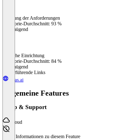
Erfüllung der Anforderungen
0
%
Kategorie-Durchschnitt: 93 %
Ungenügend
Einfache Einrichtung
0
%
Kategorie-Durchschnitt: 84 %
Ungenügend
Weiterführende Links
alpas.ai
Allgemeine Features
Setup & Support
Cloud
Keine Informationen zu diesem Feature