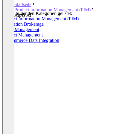
Startseite
Product Information Management (PIM)
In den folgenden Kategorien gelistet:
Alpas AI
Product Information Management (PIM)
Integration Brokerage
Order Management
Product Management
E-Commerce Data Integration
+1