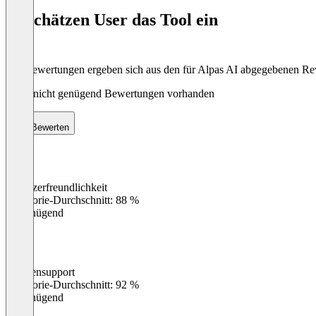
of
So schätzen User das Tool ein
8
Die Bewertungen ergeben sich aus den für Alpas AI abgegebenen R
Noch nicht genügend Bewertungen vorhanden
Bewerten
Benutzerfreundlichkeit
0
%
Kategorie-Durchschnitt: 88 %
Ungenügend
Kundensupport
0
%
Kategorie-Durchschnitt: 92 %
Ungenügend