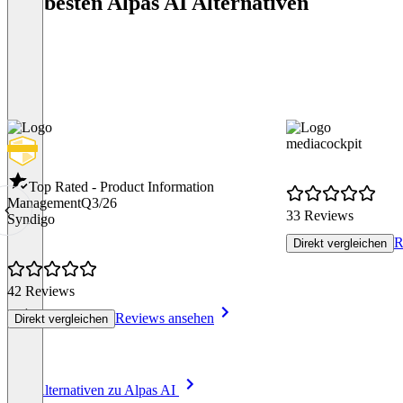
Die besten Alpas AI Alternativen
mediacockpit
Top Rated - Product Information
Management
Q3/26
33 Reviews
Syndigo
R
Direkt vergleichen
42 Reviews
Reviews ansehen
Direkt vergleichen
Item
Alle Alternativen zu Alpas AI
1