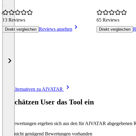
13 Reviews
65 Reviews
Reviews ansehen
R
Direkt vergleichen
Direkt vergleichen
Item
Alle Alternativen zu AIVATAR
1
of
So schätzen User das Tool ein
8
Die Bewertungen ergeben sich aus den für AIVATAR abgegebenen 
Noch nicht genügend Bewertungen vorhanden