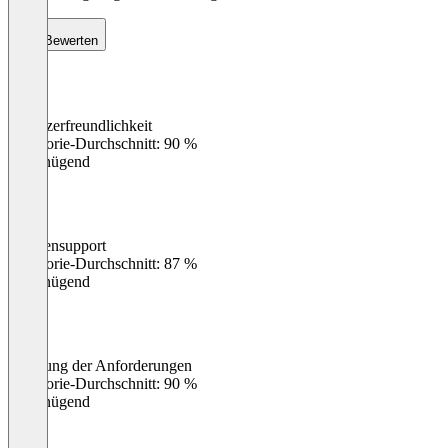
Bewerten
Benutzerfreundlichkeit
0
%
Kategorie-Durchschnitt: 90 %
Ungenügend
Kundensupport
0
%
Kategorie-Durchschnitt: 87 %
Ungenügend
Erfüllung der Anforderungen
0
%
Kategorie-Durchschnitt: 90 %
Ungenügend