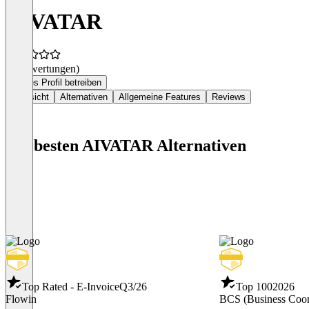
AIVATAR
(0 Bewertungen)
Dieses Profil betreiben
Übersicht
Alternativen
Allgemeine Features
Reviews
Die besten AIVATAR Alternativen
Top Rated - E-Invoice
Q3/26
Top 100
2026
Flowin
BCS (Business Coor