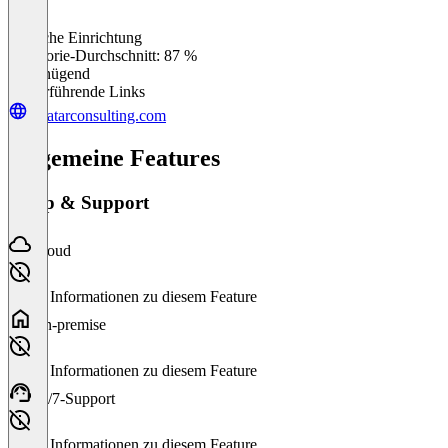
Einfache Einrichtung
0
%
Kategorie-Durchschnitt: 87 %
Ungenügend
Weiterführende Links
aivatarconsulting.com
Allgemeine Features
Setup & Support
Cloud
Keine Informationen zu diesem Feature
On-premise
Keine Informationen zu diesem Feature
24/7-Support
Keine Informationen zu diesem Feature