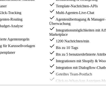
aner
Template-Nachrichten-APIs
ick-Tracking
Multi-Agenten-Live-Chat
Agenten-Routing
Agentenübertragung & Manager-
Überwachung
udget-Analyse
Integrationsmöglichkeiten mit Ai
Marketplace
ierte Agentenregeln
1200 Nachrichten/min
g für Karussellvorlagen
Bis zu 10 Tags
enplaner
Bis zu 5 benutzerdefinierte Attrib
Integrationen mit Shopify & W
Integration mit Dialogflow-Chatb
Geteiltes Team-Postfach
Click-to-WhatsApp Anzeigen-Ma