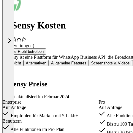
AiSensy Kosten
(0 Bewertungen)
Dieses Profil betreiben
AiSensy ist eine Plattform für WhatsApp Business API, die Broadcas
Übersicht
Alternativen
Allgemeine Features
Screenshots & Videos
AiSensy Preise
Zuletzt aktualisiert im Februar 2024
Enterprise
Pro
Auf Anfrage
Auf Anfrage
Empfohlen für Marken mit 5 Lakh+
Alle Funktion
Benutzern
Bis zu 100 Ta
Alle Funktionen im Pro-Plan
Bis zu 20 benu