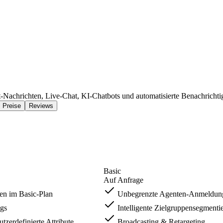
t-Nachrichten, Live-Chat, KI-Chatbots und automatisierte Benachrichti
Preise
Reviews
Basic
Auf Anfrage
en im Basic-Plan
Unbegrenzte Agenten-Anmeldun
gs
Intelligente Zielgruppensegmenti
tzerdefinierte Attribute
Broadcasting & Retargeting