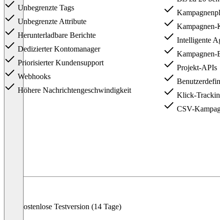
Unbegrenzte Tags
Kampagnenpl
Unbegrenzte Attribute
Kampagnen-Kl
Herunterladbare Berichte
Intelligente 
Dedizierter Kontomanager
Kampagnen-B
Priorisierter Kundensupport
Projekt-APIs
Webhooks
Benutzerdefin
Höhere Nachrichtengeschwindigkeit
Klick-Trackin
CSV-Kampagn
Item
1
of
3
Kostenlose Testversion (14 Tage)