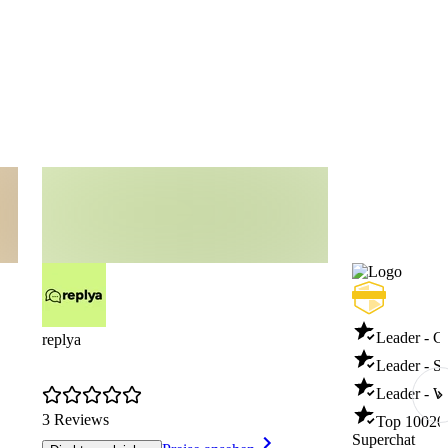
Leader - C
replya
Leader - S
Leader - W
3 Reviews
Top 100
20
Superchat