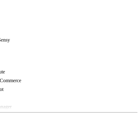
Sensy
ute
ooCommerce
ot
nager