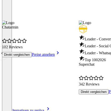
Chatarmin
Leader - Conver
Leader - Social 
102 Reviews
Leader - Whatsa
Preise ansehen
Direkt vergleichen
Top 100
2026
Superchat
342 Reviews
P
Direkt vergleichen
Item
Alle Alternativen zu replya