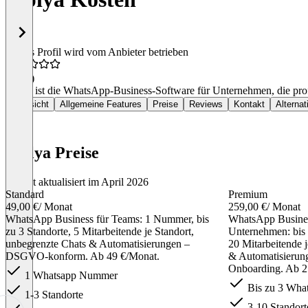
Dieses Profil wird vom Anbieter betrieben
4,8
(3)
replya ist die WhatsApp-Business-Software für Unternehmen, die p
Übersicht
Allgemeine Features
Preise
Reviews
Kontakt
Alternat
replya Preise
Zuletzt aktualisiert im April 2026
Standard
Premium
49,00 €
/ Monat
259,00 €
/ Monat
WhatsApp Business für Teams: 1 Nummer, bis
WhatsApp Busines
zu 3 Standorte, 5 Mitarbeitende je Standort,
Unternehmen: bis
unbegrenzte Chats & Automatisierungen –
20 Mitarbeitende 
DSGVO-konform. Ab 49 €/Monat.
& Automatisierung
Onboarding. Ab 2
1 Whatsapp Nummer
Bis zu 3 Wha
1-3 Standorte
3-10 Standort