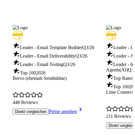
Leader - Email Template Builder
Q3/26
Leader - L
Leader - Email Deliverability
Q3/26
Leader - A
Leader - Email Testing
Q3/26
Leader - C
Agents(AI)
Q3/
Top 100
2026
Brevo (ehemals Sendinblue)
Top Rated 
Top 100
20
Lime Connect (
448 Reviews
Preise ansehen
Direkt vergleichen
211 Reviews
Direkt vergleic