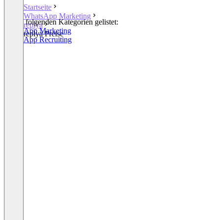
Startseite
WhatsApp Marketing
In den folgenden Kategorien gelistet:
replya
WhatsApp Marketing
replya Preise
WhatsApp Recruiting