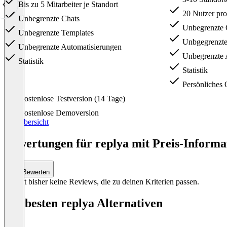
Bis zu 5 Mitarbeiter je Standort
20 Nutzer pro
Unbegrenzte Chats
Unbegrenzte 
Unbegrenzte Templates
Unbgegrenzte
Unbegrenzte Automatisierungen
Unbegrenzte 
Statistik
Statistik
Persönliches
Item
Kostenlose Testversion (14 Tage)
1
of
Kostenlose Demoversion
3
Preisübersicht
Bewertungen für replya mit Preis-Informa
Bewerten
Es gibt bisher keine Reviews, die zu deinen Kriterien passen.
Die besten replya Alternativen