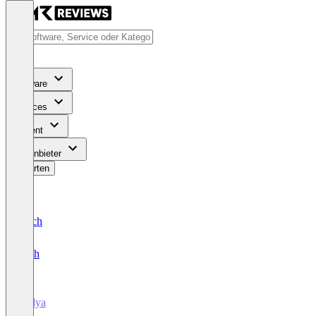
Software
Services
Content
Für Anbieter
Bewerten
Deutsch
English
replya