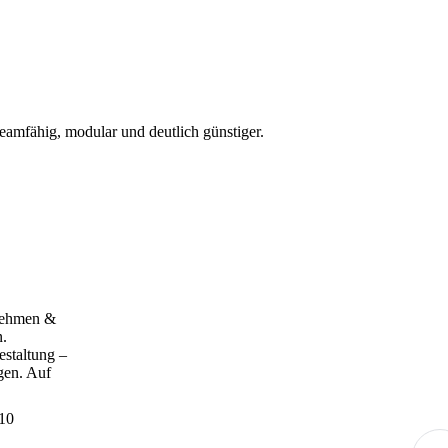
mfähig, modular und deutlich günstiger.
nehmen &
n.
estaltung –
gen. Auf
 10