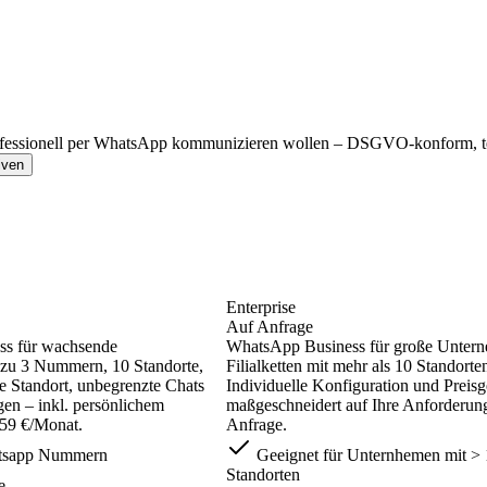
rofessionell per WhatsApp kommunizieren wollen – DSGVO-konform, tea
iven
Enterprise
Auf Anfrage
s für wachsende
WhatsApp Business für große Unter
 zu 3 Nummern, 10 Standorte,
Filialketten mit mehr als 10 Standorte
je Standort, unbegrenzte Chats
Individuelle Konfiguration und Preisg
en – inkl. persönlichem
maßgeschneidert auf Ihre Anforderun
59 €/Monat.
Anfrage.
tsapp Nummern
Geeignet für Unternhemen mit >
Standorten
e