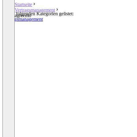
Startseite
Vertragsmanagement
In den folgenden Kategorien gelistet:
agreemo
Vertragsmanagement