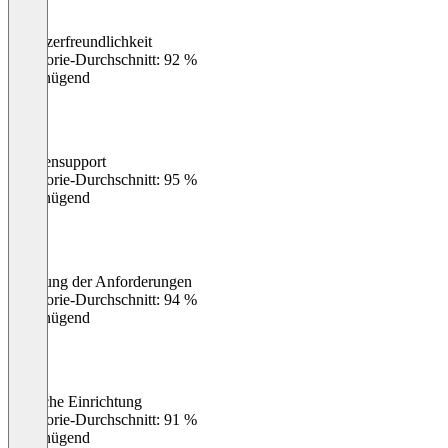
Benutzerfreundlichkeit
0
%
Kategorie-Durchschnitt: 92 %
Ungenügend
Kundensupport
0
%
Kategorie-Durchschnitt: 95 %
Ungenügend
Erfüllung der Anforderungen
0
%
Kategorie-Durchschnitt: 94 %
Ungenügend
Einfache Einrichtung
0
%
Kategorie-Durchschnitt: 91 %
Ungenügend