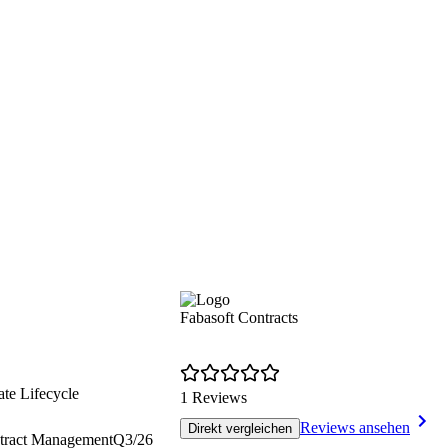
Fabasoft Contracts
ate Lifecycle
1 Reviews
Reviews ansehen
Direkt vergleichen
tract Management
Q3/26