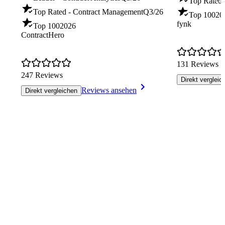
Top Rated 
Top Rated - Contract Management
Q3/26
Top 100
20
fynk
Top 100
2026
ContractHero
131 Reviews
247 Reviews
Direkt vergleic
Reviews ansehen
Direkt vergleichen