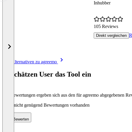
Inhubber
105 Reviews
R
Direkt vergleichen
Item
Alle Alternativen zu agreemo
1
of
So schätzen User das Tool ein
8
Die Bewertungen ergeben sich aus den für agreemo abgegebenen Re
Noch nicht genügend Bewertungen vorhanden
Bewerten