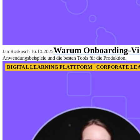
Warum Onboarding-Vide
Jan Roskosch
16.10.2025
Anwendungsbeispiele und die besten Tools für die Produktion.
DIGITAL LEARNING PLATTFORM
CORPORATE LE