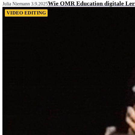
Wie OMR Education digitale Lernr
Julia Niemann
3.9.2025
VIDEO EDITING