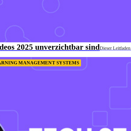
os 2025 unverzichtbar sind
Dieser Leitfaden 
ARNING MANAGEMENT SYSTEMS