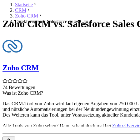
Startseite
CRM
Zoho CRM
Zoho CRM vs. Salesforce Sales 
Direktvergleich Salesforce Sales Cloud
Zoho CRM
74 Bewertungen
Was ist Zoho CRM?
Das CRM-Tool von Zoho wird laut eigenen Angaben von 250.000 Unter
und nützliche Automatisierungen bei der Neukundengewinnung einzus
Des Weiteren kann das Tool, unter Voraussetzung aktueller Kundenda
Alle Tools von Zoho sehen? Dann schaut doch mal bei
Zoho-Overvi