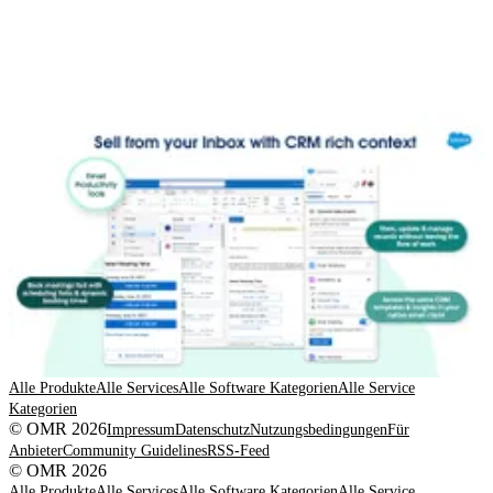
Alle Produkte
Alle Services
Alle Software Kategorien
Alle Service
Kategorien
© OMR 2026
Impressum
Datenschutz
Nutzungsbedingungen
Für
Anbieter
Community Guidelines
RSS-Feed
© OMR 2026
Alle Produkte
Alle Services
Alle Software Kategorien
Alle Service