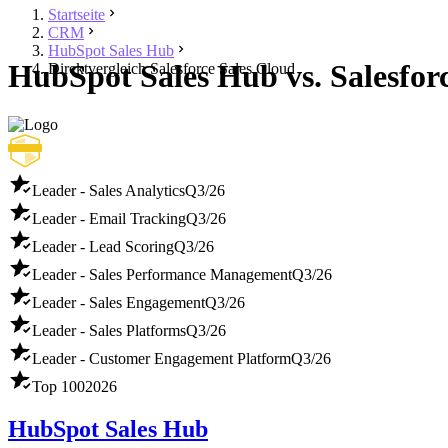
Startseite
CRM
HubSpot Sales Hub
HubSpot Sales Hub vs. Salesfor
Direktvergleich Salesforce Sales Cloud
Leader - Sales Analytics
Q3/26
Leader - Email Tracking
Q3/26
Leader - Lead Scoring
Q3/26
Leader - Sales Performance Management
Q3/26
Leader - Sales Engagement
Q3/26
Leader - Sales Platforms
Q3/26
Leader - Customer Engagement Platform
Q3/26
Top 100
2026
HubSpot Sales Hub