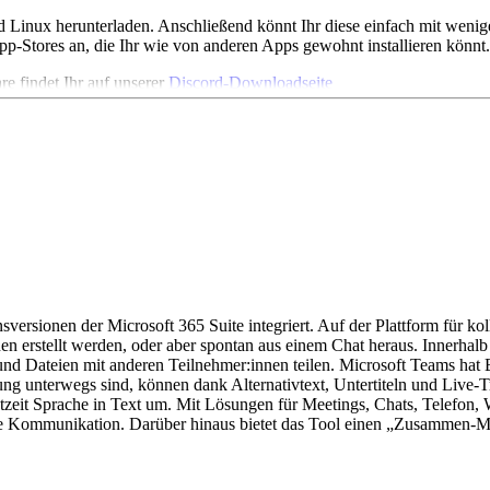
inux herunterladen. Anschließend könnt Ihr diese einfach mit wenigen 
-Stores an, die Ihr wie von anderen Apps gewohnt installieren könnt.
e findet Ihr auf unserer
Discord-Downloadseite
sktop- und eine Mobile-App an. Nach der Registrierung bei dem Dienst
den Plus-Button am unteren Ende der linken Seitenleiste. Alternativ kö
m Benachrichtigungen zu versenden, Musik für Server-Mitglieder abzusp
ck zu Eurem Discord hinzufügen könnt. Discord stellt aber auch eine 
3 programmieren. Die
besten Discord Bots
haben wir für Euch in einem 
sversionen der Microsoft 365 Suite integriert. Auf der Plattform für 
nnen erstellt werden, oder aber spontan aus einem Chat heraus. Innerha
nd Dateien mit anderen Teilnehmer:innen teilen. Microsoft Teams hat Ba
ung unterwegs sind, können dank Alternativtext, Untertiteln und Live
 diese zu keiner Zeit offengelegt werden. Jedoch bietet das Tool im G
tzeit Sprache in Text um. Mit Lösungen für Meetings, Chats, Telefon, 
e nach Sicherheitsstandards des Unternehmens kann daher der Einsatz
e Kommunikation. Darüber hinaus bietet das Tool einen „Zusammen-Modu