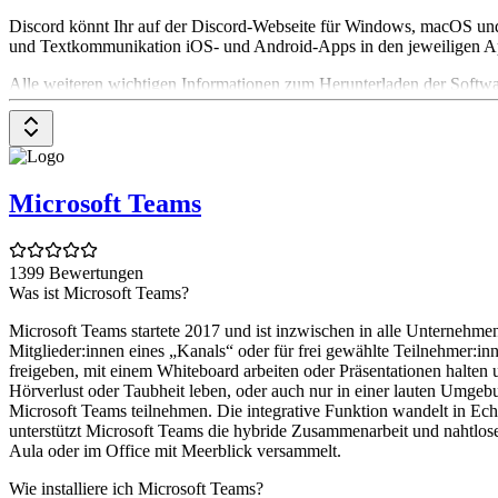
Discord könnt Ihr auf der Discord-Webseite für Windows, macOS und L
und Textkommunikation iOS- und Android-Apps in den jeweiligen App
Alle weiteren wichtigen Informationen zum Herunterladen der Softwar
Wie nutze ich Discord?
Neben einer browserbasierten Version bietet Discord sowohl eine De
bestehenden Discord-Servern beitreten. Dafür klickt Ihr einfach auf 
Microsoft Teams
Einladungslinks direkt in Eurem Browser öffnen.
Was sind Discord Bots und wie nutze ich sie?
1399 Bewertungen
Discord-Bots sind automatisierte Programme, die Ihr nutzen könnt, u
Was ist Microsoft Teams?
kostenlose Discord Bots wie MEE6 oder Groovy, die Ihr mit einem Kli
erstellen möchtet. Discord-Bots könnt Ihr beispielsweise mit Python
Microsoft Teams startete 2017 und ist inzwischen in alle Unternehmen
Mitglieder:innen eines „Kanals“ oder für frei gewählte Teilnehmer:i
Wie sicher ist Discord?
freigeben, mit einem Whiteboard arbeiten oder Präsentationen halten u
Hörverlust oder Taubheit leben, oder auch nur in einer lauten Umgeb
Discord sammelt Nutzerdaten auf eigenen Servern, was bedeutet, dass
Microsoft Teams teilnehmen. Die integrative Funktion wandelt in Ech
Möglichkeit Video- oder Audio-Calls End-zu-End zu verschlüsseln. J
unterstützt Microsoft Teams die hybride Zusammenarbeit und nahtlos
Aula oder im Office mit Meerblick versammelt.
Wie installiere ich Microsoft Teams?