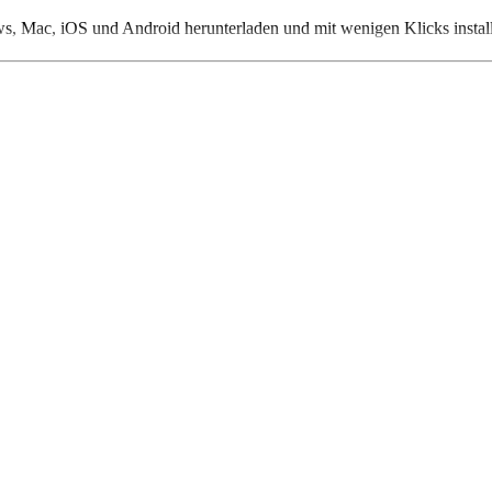
s, Mac, iOS und Android herunterladen und mit wenigen Klicks install
ötigt Ihr lediglich ein Microsoft-Konto. Solltet Ihr Skype, OneDrive
n angemeldet habt, könnt Ihr in der Teams-Ansicht mit einem Klick au
 zeitgleiche Bearbeiten von Microsoft Office Dateien, Benachrichtig