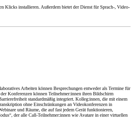
Klicks installieren. Außerdem bietet der Dienst für Sprach-, Video-
 könnt Ihr wahlweise Euren eigenen Discord-Server eröffnen oder
nnt Ihr auch über die Suchfunktion nach Servern suchen oder
ielen, Daten abzurufen oder Events zu planen. Es gibt viele
Entwickler-Schnittstelle bereit, wenn Ihr Euren eigenen Discord-Bot
Artikel zusammengestellt.
kollaboratives Arbeiten können Besprechungen entweder als Termine für
lb der Konferenzen können Teilnehmer:innen ihren Bildschirm
rrierefreiheit standardmäßig integriert. Kolleg:innen, die mit einem
-Transkription ohne Einschränkungen an Videokonferenzen in
egensatz zu Diensten wie
Zoom
oder
Webex
jedoch nicht die
Webinare und Räume, die auf fast jedem Gerät funktionieren,
 von Discord im Business-Kontext zu Problemen führen.
s“, der alle Call-Teilnehmer:innen wie Avatare in einer virtuellen