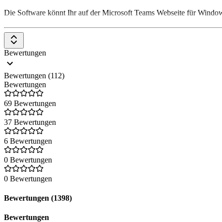
Die Software könnt Ihr auf der Microsoft Teams Webseite für Window
Was brauche ich für Microsoft Teams?
Um die kostenlose Basisversion von Microsoft Team zu verwenden, ben
Bewertungen
verwenden, habt Ihr bereits eines.
Wie funktioniert Microsoft Teams?
Bewertungen (112)
Bewertungen
Sobald Ihr Microsoft Teams geöffnet und Euch mit Euren Zugangsdate
Euch das Tool viele Funktionen wie Chats anstelle von E-Mails, das
69 Bewertungen
37 Bewertungen
6 Bewertungen
0 Bewertungen
0 Bewertungen
Bewertungen (1398)
Bewertungen