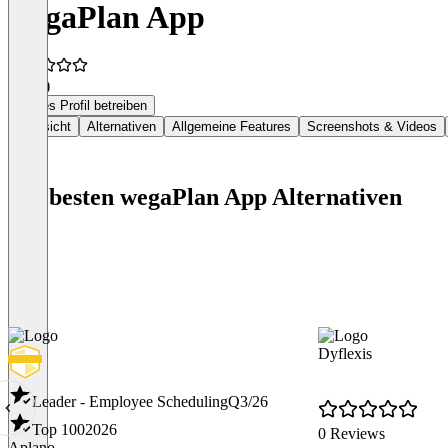
wegaPlan App
5,0
(1)
Dieses Profil betreiben
Übersicht
Alternativen
Allgemeine Features
Screenshots & Videos
Die besten wegaPlan App Alternativen
Dyflexis
Leader - Employee Scheduling
Q3/26
Top 100
2026
0 Reviews
Aplano