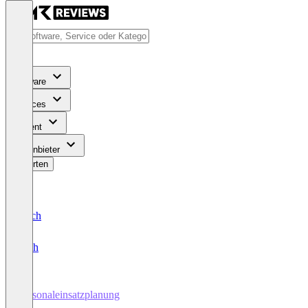
Software
Services
Content
Für Anbieter
Bewerten
Deutsch
English
Personaleinsatzplanung