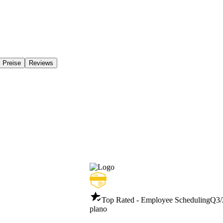
Preise
Reviews
Top Rated - Employee Scheduling
Q3/
plano