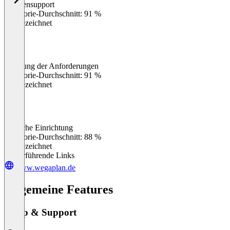
Kundensupport
0
%
Kategorie-Durchschnitt: 91 %
Ausgezeichnet
Erfüllung der Anforderungen
0
%
Kategorie-Durchschnitt: 91 %
Ausgezeichnet
Einfache Einrichtung
0
%
Kategorie-Durchschnitt: 88 %
Ausgezeichnet
Weiterführende Links
www.wegaplan.de
Allgemeine Features
Setup & Support