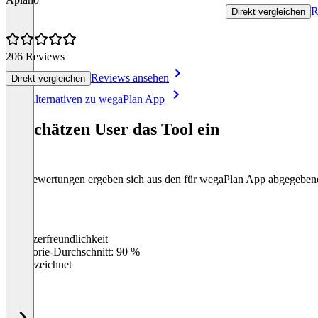
R
Direkt vergleichen
206 Reviews
Reviews ansehen
Direkt vergleichen
Item
Alle Alternativen zu wegaPlan App
1
of
So schätzen User das Tool ein
8
Die Bewertungen ergeben sich aus den für wegaPlan App abgegebe
Benutzerfreundlichkeit
0
%
Kategorie-Durchschnitt: 90 %
Ausgezeichnet