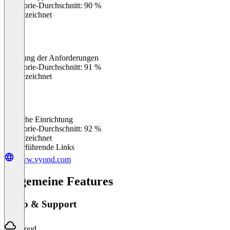
Kategorie-Durchschnitt: 90 %
Ausgezeichnet
Erfüllung der Anforderungen
0
%
Kategorie-Durchschnitt: 91 %
Ausgezeichnet
Einfache Einrichtung
0
%
Kategorie-Durchschnitt: 92 %
Ausgezeichnet
Weiterführende Links
www.vyond.com
Allgemeine Features
Setup & Support
Cloud