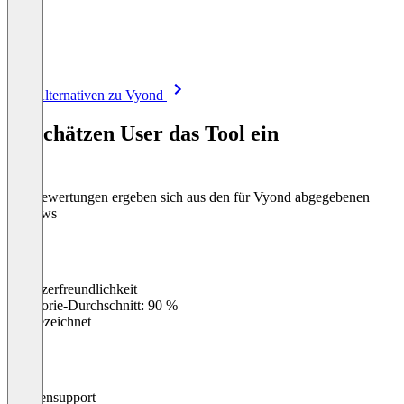
Item
Alle Alternativen zu Vyond
1
of
So schätzen User das Tool ein
8
Die Bewertungen ergeben sich aus den für Vyond abgegebenen
Reviews
Benutzerfreundlichkeit
0
%
Kategorie-Durchschnitt: 90 %
Ausgezeichnet
Kundensupport
0
%