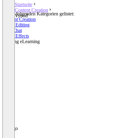
Startseite
Content Creation
In den folgenden Kategorien gelistet:
Vyond
Content Creation
Video Editing
Live Chat
Video Effects
Training eLearning
+1