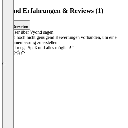
1
of
Vyond Erfahrungen & Reviews (1)
4
Bewerten
Was User über Vyond sagen
Es sind noch nicht genügend Bewertungen vorhanden, um eine
Zusammenfassung zu erstellen.
“Macht mega Spaß und alles möglich! ”
5.0
C