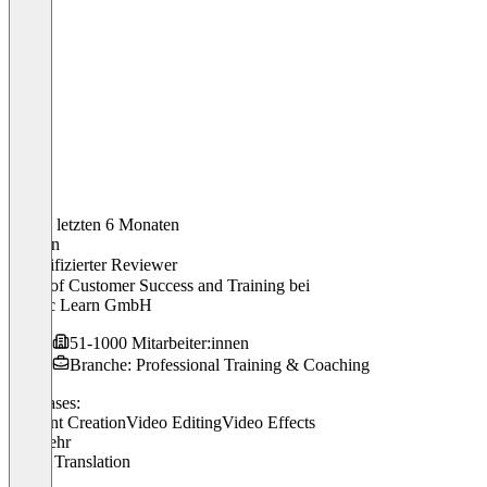
In den letzten 6 Monaten
Carolin
Verifizierter Reviewer
Head of Customer Success and Training
bei
TicTac Learn GmbH
51-1000 Mitarbeiter:innen
Branche: Professional Training & Coaching
Use cases:
Content Creation
Video Editing
Video Effects
+ 1 mehr
Video Translation