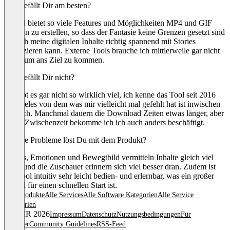
Was gefällt Dir am besten?
Vyond bietet so viele Features und Möglichkeiten MP4 und GIF
Dateien zu erstellen, so dass der Fantasie keine Grenzen gesetzt sind
und ich meine digitalen Inhalte richtig spannend mit Stories
produzieren kann. Externe Tools brauche ich mittlerweile gar nicht
mehr, um ans Ziel zu kommen.
Was gefällt Dir nicht?
Da gibt es gar nicht so wirklich viel, ich kenne das Tool seit 2016
und vieles von dem was mir vielleicht mal gefehlt hat ist inwischen
möglich. Manchmal dauern die Download Zeiten etwas länger, aber
in der Zwischenzeit bekomme ich ich auch anders beschäftigt.
Welche Probleme löst Du mit dem Produkt?
Stories, Emotionen und Bewegtbild vermitteln Inhalte gleich viel
beser und die Zuschauer erinnern sich viel besser dran. Zudem ist
das Tool intuitiv sehr leicht bedien- und erlernbar, was ein großer
Vorteil für einen schnellen Start ist.
Alle Produkte
Alle Services
Alle Software Kategorien
Alle Service
Kategorien
© OMR 2026
Impressum
Datenschutz
Nutzungsbedingungen
Für
Anbieter
Community Guidelines
RSS-Feed