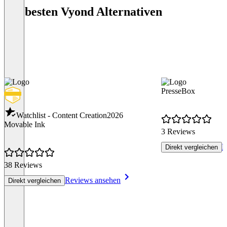
Die besten Vyond Alternativen
PresseBox
Watchlist - Content Creation
2026
Movable Ink
3 Reviews
R
Direkt vergleichen
38 Reviews
Reviews ansehen
Direkt vergleichen