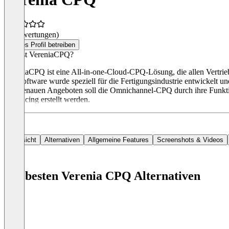
(0 Bewertungen)
Dieses Profil betreiben
Was ist VereniaCPQ?
VereniaCPQ ist eine All-in-one-Cloud-CPQ-Lösung, die allen Vertrieb
Die Software wurde speziell für die Fertigungsindustrie entwickelt un
von genauen Angeboten soll die Omnichannel-CPQ durch ihre Funkti
ein Pricing erstellt werden.
Übersicht
Alternativen
Allgemeine Features
Screenshots & Videos
Die besten Verenia CPQ Alternativen