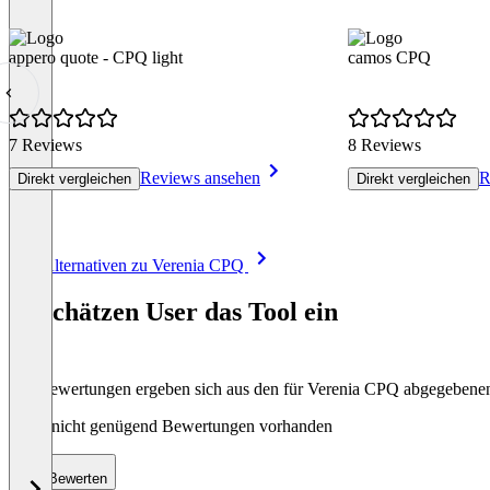
appero quote - CPQ light
camos CPQ
7 Reviews
8 Reviews
Reviews ansehen
R
Direkt vergleichen
Direkt vergleichen
Item
Alle Alternativen zu Verenia CPQ
1
of
So schätzen User das Tool ein
8
Die Bewertungen ergeben sich aus den für Verenia CPQ abgegeben
Noch nicht genügend Bewertungen vorhanden
Bewerten