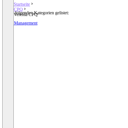
Startseite
CPQ
In den folgenden Kategorien gelistet:
Verenia CPQ
CPQ
Order Management