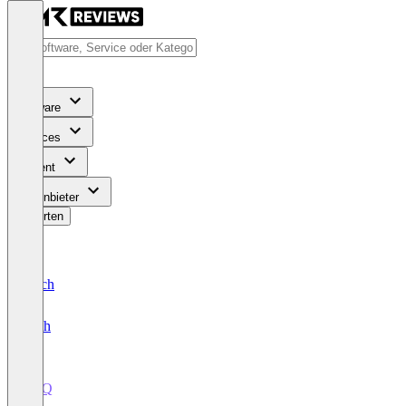
Software
Services
Content
Für Anbieter
Bewerten
Deutsch
English
CPQ