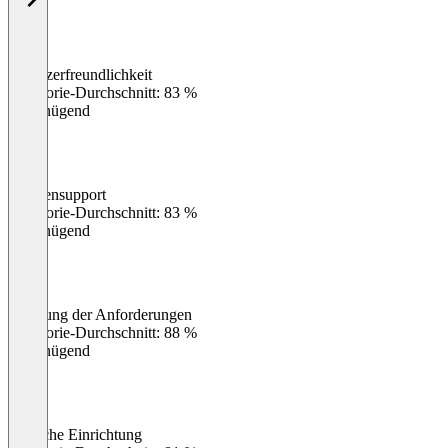
Benutzerfreundlichkeit
0
%
Kategorie-Durchschnitt: 83 %
Ungenügend
Kundensupport
0
%
Kategorie-Durchschnitt: 83 %
Ungenügend
Erfüllung der Anforderungen
0
%
Kategorie-Durchschnitt: 88 %
Ungenügend
Einfache Einrichtung
0
%