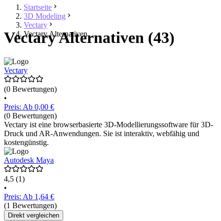
Startseite
3D Modeling
Vectary
Vectary Alternativen (43)
Vectary Alternativen
Vectary
(0 Bewertungen)
•
Preis: Ab 0,00 €
(0 Bewertungen)
Vectary ist eine browserbasierte 3D-Modellierungssoftware für 3D-
Druck und AR-Anwendungen. Sie ist interaktiv, webfähig und
kostengünstig.
Autodesk Maya
4,5
(1)
•
Preis: Ab 1,64 €
(1 Bewertungen)
Direkt vergleichen