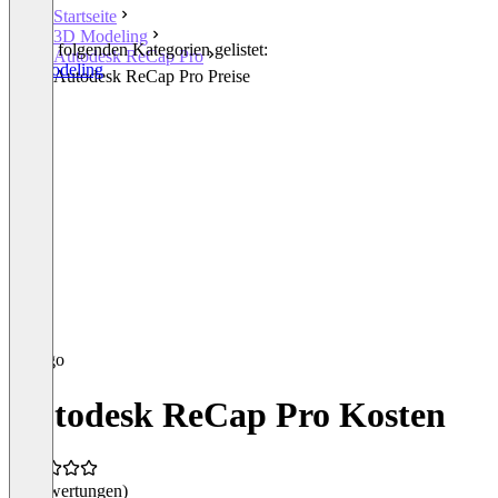
Startseite
3D Modeling
In den folgenden Kategorien gelistet:
Autodesk ReCap Pro
3D Modeling
Autodesk ReCap Pro Preise
Autodesk ReCap Pro Kosten
(0 Bewertungen)