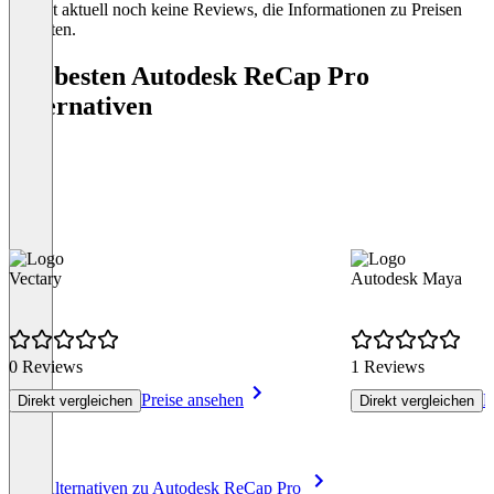
Es gibt aktuell noch keine Reviews, die Informationen zu Preisen
enthalten.
Die besten Autodesk ReCap Pro
Alternativen
Vectary
Autodesk Maya
0 Reviews
1 Reviews
Preise ansehen
P
Direkt vergleichen
Direkt vergleichen
Item
Alle Alternativen zu Autodesk ReCap Pro