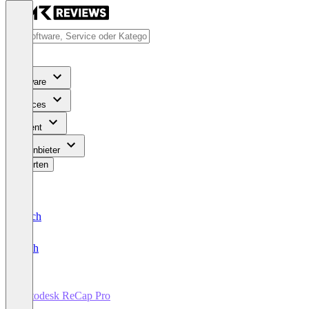
Software
Services
Content
Für Anbieter
Bewerten
Deutsch
English
Autodesk ReCap Pro