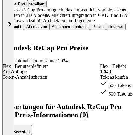
Dieses Profil betreiben
Autodesk ReCap Pro ermöglicht das Umwandeln von physischen
Objekten in 3D-Modelle, erleichtert Integration in CAD- und BIM-
Workflows. Ideal für Architekten und Ingenieure.
Übersicht
Alternativen
Allgemeine Features
Preise
Reviews
Autodesk ReCap Pro Preise
Zuletzt aktualisiert im Januar 2024
Flex - Benutzerdefiniert
Flex - Beliebt
Auf Anfrage
1,64 €
Token-Anzahl schätzen
Tokens kaufen
500 Tokens
500 Tage über
Item
1
Bewertungen für Autodesk ReCap Pro
of
mit Preis-Informationen (0)
4
Bewerten