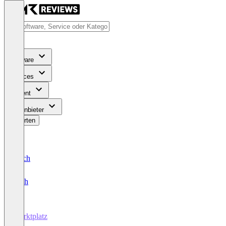
Software
Services
Content
Für Anbieter
Bewerten
Deutsch
English
Marktplatz