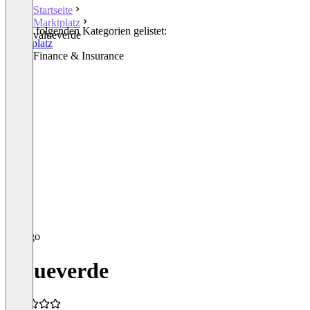
Startseite
Marktplatz
In den folgenden Kategorien gelistet:
valueverde
Marktplatz
Other Finance & Insurance
valueverde