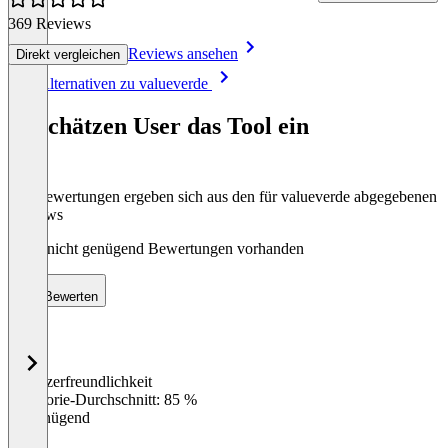
369 Reviews
Reviews ansehen
Direkt vergleichen
Item
Alle Alternativen zu valueverde
1
of
So schätzen User das Tool ein
8
Die Bewertungen ergeben sich aus den für valueverde abgegebenen
Reviews
Noch nicht genügend Bewertungen vorhanden
Bewerten
Benutzerfreundlichkeit
0
%
Kategorie-Durchschnitt: 85 %
Ungenügend