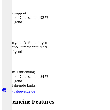
Kundensupport
0
%
Kategorie-Durchschnitt: 92 %
Ungenügend
Erfüllung der Anforderungen
0
%
Kategorie-Durchschnitt: 92 %
Ungenügend
Einfache Einrichtung
0
%
Kategorie-Durchschnitt: 84 %
Ungenügend
Weiterführende Links
app.valueverde.de
Allgemeine Features