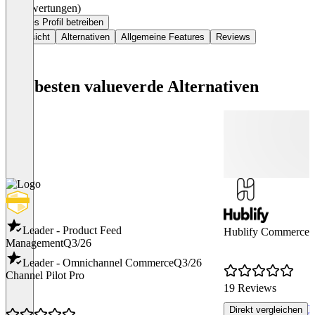
(0 Bewertungen)
Dieses Profil betreiben
Übersicht
Alternativen
Allgemeine Features
Reviews
Die besten valueverde Alternativen
Leader - Product Feed
Hublify Commerce P
Management
Q3/26
Leader - Omnichannel Commerce
Q3/26
Channel Pilot Pro
19 Reviews
R
Direkt vergleichen