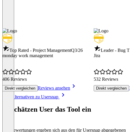
Top Rated - Project Management
Q3/26
Leader - Bug Tr
monday work management
Jira
406 Reviews
532 Reviews
Reviews ansehen
R
Direkt vergleichen
Direkt vergleichen
Item
Alle Alternativen zu Usersnap
1
of
So schätzen User das Tool ein
8
Die Bewertungen ergeben sich aus den für Usersnap abgegebenen