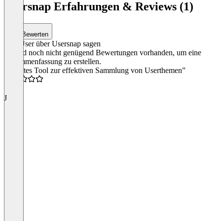
1
Usersnap Erfahrungen & Reviews (1)
of
4
Bewerten
Was User über Usersnap sagen
Es sind noch nicht genügend Bewertungen vorhanden, um eine
Zusammenfassung zu erstellen.
“Smartes Tool zur effektiven Sammlung von Userthemen”
4.5
J