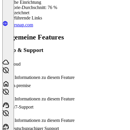
Einfache Einrichtung
0
%
Kategorie-Durchschnitt: 76 %
Ausgezeichnet
Weiterführende Links
usersnap.com
Allgemeine Features
Setup & Support
Cloud
Keine Informationen zu diesem Feature
On-premise
Keine Informationen zu diesem Feature
24/7-Support
Keine Informationen zu diesem Feature
Deutschsprachiger Support