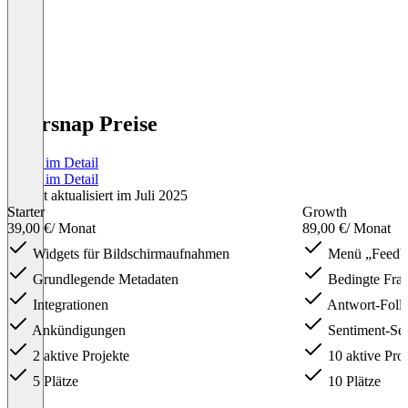
Usersnap Preise
Preise im Detail
Preise im Detail
Zuletzt aktualisiert im Juli 2025
Starter
Growth
39,00 €
/ Monat
89,00 €
/ Monat
Widgets für Bildschirmaufnahmen
Menü „Feedba
Grundlegende Metadaten
Bedingte Fra
Integrationen
Antwort-Foll
Ankündigungen
Sentiment-Sen
2 aktive Projekte
10 aktive Proj
5 Plätze
10 Plätze
Item