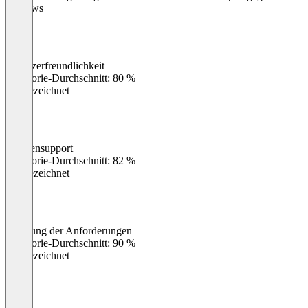
Reviews
Benutzerfreundlichkeit
0
%
Kategorie-Durchschnitt: 80 %
Ausgezeichnet
Kundensupport
0
%
Kategorie-Durchschnitt: 82 %
Ausgezeichnet
Erfüllung der Anforderungen
0
%
Kategorie-Durchschnitt: 90 %
Ausgezeichnet