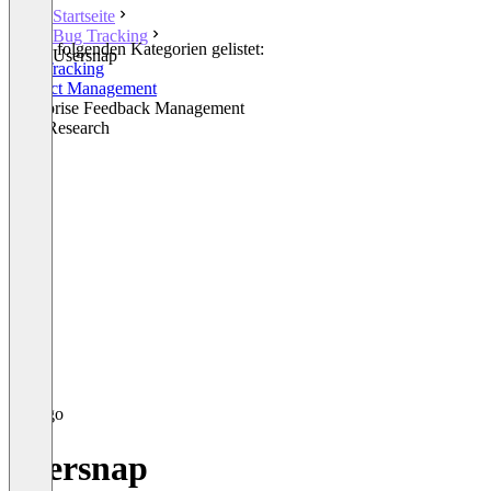
Startseite
Bug Tracking
In den folgenden Kategorien gelistet:
Usersnap
Bug Tracking
Product Management
Enterprise Feedback Management
User Research
Usersnap