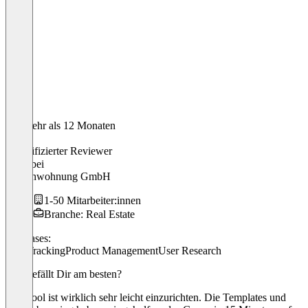
Vor mehr als 12 Monaten
John
Verifizierter Reviewer
CEO
bei
Tauschwohnung GmbH
1-50 Mitarbeiter:innen
Branche: Real Estate
Use cases:
Bug Tracking
Product Management
User Research
Was gefällt Dir am besten?
Das Tool ist wirklich sehr leicht einzurichten. Die Templates und