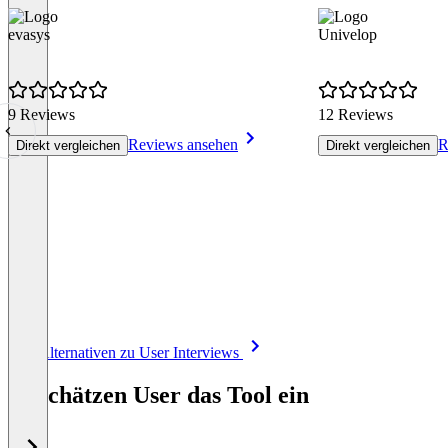
evasys
Univelop
9 Reviews
12 Reviews
Reviews ansehen
R
Direkt vergleichen
Direkt vergleichen
Item
Alle Alternativen zu User Interviews
1
of
So schätzen User das Tool ein
8