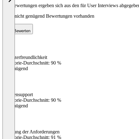
Die Bewertungen ergeben sich aus den für User Interviews abgegeb
Noch nicht genügend Bewertungen vorhanden
Bewerten
Benutzerfreundlichkeit
0
%
Kategorie-Durchschnitt: 90 %
Ungenügend
Kundensupport
0
%
Kategorie-Durchschnitt: 90 %
Ungenügend
Erfüllung der Anforderungen
0
%
Kategorie-Durchschnitt: 91 %