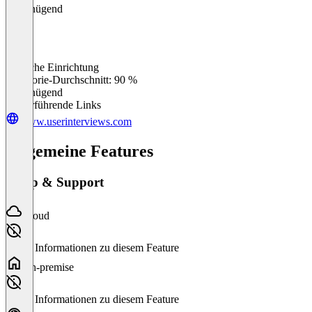
Ungenügend
Einfache Einrichtung
0
%
Kategorie-Durchschnitt: 90 %
Ungenügend
Weiterführende Links
www.userinterviews.com
Allgemeine Features
Setup & Support
Cloud
Keine Informationen zu diesem Feature
On-premise
Keine Informationen zu diesem Feature