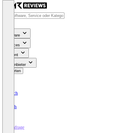
Software
Services
Content
Für Anbieter
Bewerten
Deutsch
English
Umfrage