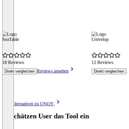
SeaTable
Univelop
18 Reviews
12 Reviews
Reviews ansehen
R
Direkt vergleichen
Direkt vergleichen
Item
Alle Alternativen zu UNOY
1
of
So schätzen User das Tool ein
8