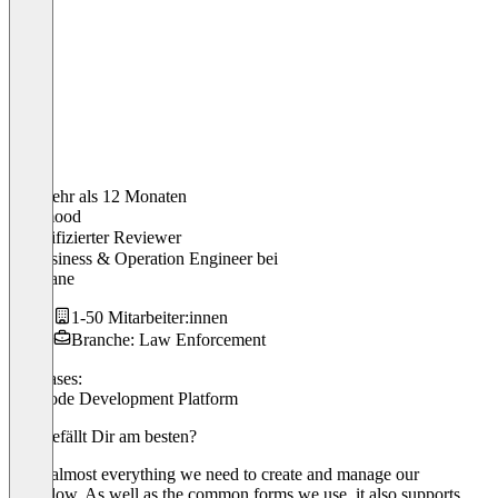
Vor mehr als 12 Monaten
Mahmood
Verifizierter Reviewer
IT Business & Operation Engineer
bei
Fairplane
1-50 Mitarbeiter:innen
Branche: Law Enforcement
Use cases:
No-Code Development Platform
Was gefällt Dir am besten?
It has almost everything we need to create and manage our
workflow. As well as the common forms we use, it also supports