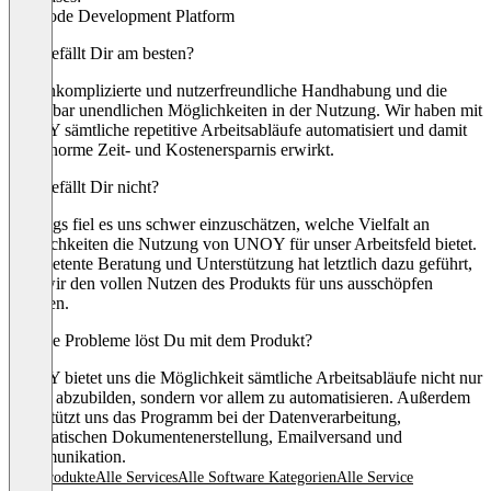
No-Code Development Platform
Was gefällt Dir am besten?
Die unkomplizierte und nutzerfreundliche Handhabung und die
scheinbar unendlichen Möglichkeiten in der Nutzung. Wir haben mit
UNOY sämtliche repetitive Arbeitsabläufe automatisiert und damit
eine enorme Zeit- und Kostenersparnis erwirkt.
Was gefällt Dir nicht?
Anfangs fiel es uns schwer einzuschätzen, welche Vielfalt an
Möglichkeiten die Nutzung von UNOY für unser Arbeitsfeld bietet.
Kompetente Beratung und Unterstützung hat letztlich dazu geführt,
dass wir den vollen Nutzen des Produkts für uns ausschöpfen
konnten.
Welche Probleme löst Du mit dem Produkt?
UNOY bietet uns die Möglichkeit sämtliche Arbeitsabläufe nicht nur
digital abzubilden, sondern vor allem zu automatisieren. Außerdem
unterstützt uns das Programm bei der Datenverarbeitung,
automatischen Dokumentenerstellung, Emailversand und
Kommunikation.
Alle Produkte
Alle Services
Alle Software Kategorien
Alle Service