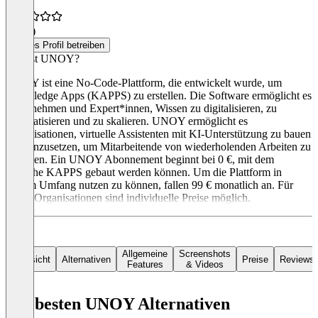
5,0
(2)
Dieses Profil betreiben
Was ist UNOY?
UNOY ist eine No-Code-Plattform, die entwickelt wurde, um
Knowledge Apps (KAPPS) zu erstellen. Die Software ermöglicht es
Unternehmen und Expert*innen, Wissen zu digitalisieren, zu
automatisieren und zu skalieren. UNOY ermöglicht es
Organisationen, virtuelle Assistenten mit KI-Unterstützung zu bauen
und einzusetzen, um Mitarbeitende von wiederholenden Arbeiten zu
entlasten. Ein UNOY Abonnement beginnt bei 0 €, mit dem
einfache KAPPS gebaut werden können. Um die Plattform in
vollem Umfang nutzen zu können, fallen 99 € monatlich an. Für
große Organisationen sind individuelle Preise möglich.
Allgemeine
Screenshots
Übersicht
Alternativen
Preise
Reviews
Features
& Videos
Die besten UNOY Alternativen