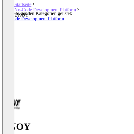
Startseite
No-Code Development Platform
In den folgenden Kategorien gelistet:
UNOY
No-Code Development Platform
UNOY