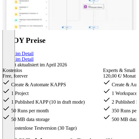
UNOY Preise
Preise im Detail
Preise im Detail
Zuletzt aktualisiert im April 2026
Kostenlos
Experts & Small 
Free, forever
120,00 €
/ Monat
Create & Automate KAPPS
Create & Au
1 Project
1 Workspace
1 Published KAPP (10 in draft mode)
2 Published
50 Runs per month
350 Runs per
50 MB data storage
500 MB data 
Item
Kostenlose Testversion (30 Tage)
1
of