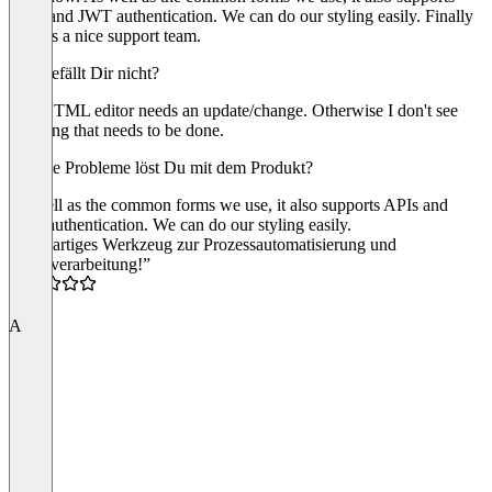
APIs and JWT authentication. We can do our styling easily. Finally
there is a nice support team.
Was gefällt Dir nicht?
The HTML editor needs an update/change. Otherwise I don't see
anything that needs to be done.
Welche Probleme löst Du mit dem Produkt?
As well as the common forms we use, it also supports APIs and
JWT authentication. We can do our styling easily.
“Großartiges Werkzeug zur Prozessautomatisierung und
Datenverarbeitung!”
5.0
A