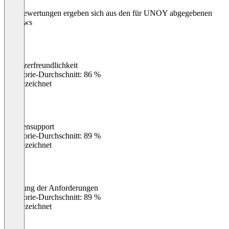
Die Bewertungen ergeben sich aus den für UNOY abgegebenen
Reviews
Benutzerfreundlichkeit
0
%
Kategorie-Durchschnitt: 86 %
Ausgezeichnet
Kundensupport
0
%
Kategorie-Durchschnitt: 89 %
Ausgezeichnet
Erfüllung der Anforderungen
0
%
Kategorie-Durchschnitt: 89 %
Ausgezeichnet