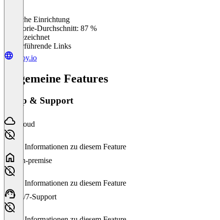
Einfache Einrichtung
0
%
Kategorie-Durchschnitt: 87 %
Ausgezeichnet
Weiterführende Links
unoy.io
Allgemeine Features
Setup & Support
Cloud
Keine Informationen zu diesem Feature
On-premise
Keine Informationen zu diesem Feature
24/7-Support
Keine Informationen zu diesem Feature