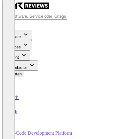
Software
Services
Content
Für Anbieter
Bewerten
Deutsch
English
No-Code Development Platform