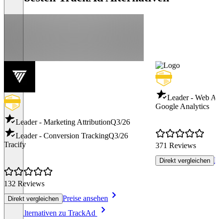
Leader - Web An
Google Analytics
Leader - Marketing Attribution
Q3/26
Leader - Conversion Tracking
Q3/26
Tracify
371 Reviews
P
Direkt vergleichen
132 Reviews
Preise ansehen
Direkt vergleichen
Item
Alle Alternativen zu TrackAd
1