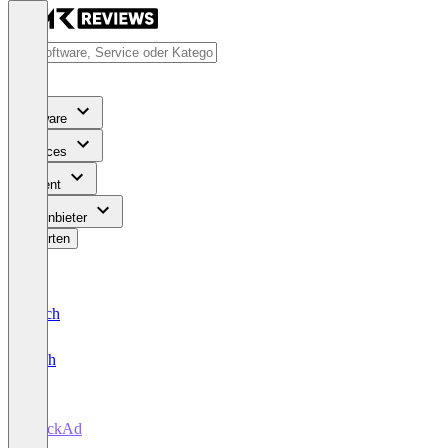
Software
Services
Content
Für Anbieter
Bewerten
Deutsch
English
TrackAd