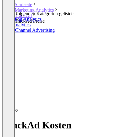
Startseite
Marketing Analytics
In den folgenden Kategorien gelistet:
TrackAd
Marketing Analytics
TrackAd Preise
Web Analytics
Cross-Channel Advertising
TrackAd Kosten