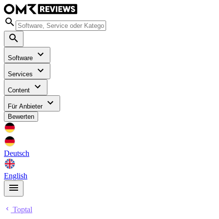
Software
Services
Content
Für Anbieter
Bewerten
Deutsch
English
Toptal