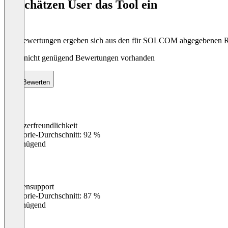
So schätzen User das Tool ein
8
Die Bewertungen ergeben sich aus den für SOLCOM abgegebenen 
Noch nicht genügend Bewertungen vorhanden
Bewerten
Benutzerfreundlichkeit
0
%
Kategorie-Durchschnitt: 92 %
Ungenügend
Kundensupport
0
%
Kategorie-Durchschnitt: 87 %
Ungenügend