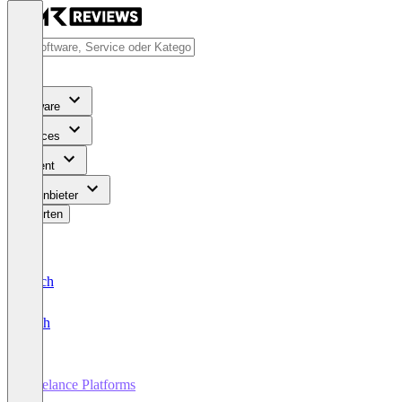
Software
Services
Content
Für Anbieter
Bewerten
Deutsch
English
Freelance Platforms