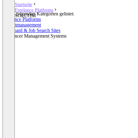
Startseite
Freelance Platforms
In den folgenden Kategorien gelistet:
SOLCOM
Freelance Platforms
Projektmanagement
Job Board & Job Search Sites
Freelancer Management Systems