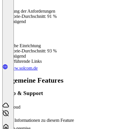
Erfüllung der Anforderungen
0
%
Kategorie-Durchschnitt: 91 %
Ungenügend
Einfache Einrichtung
0
%
Kategorie-Durchschnitt: 93 %
Ungenügend
Weiterführende Links
www.solcom.de
Allgemeine Features
Setup & Support
Cloud
Keine Informationen zu diesem Feature
On-premise