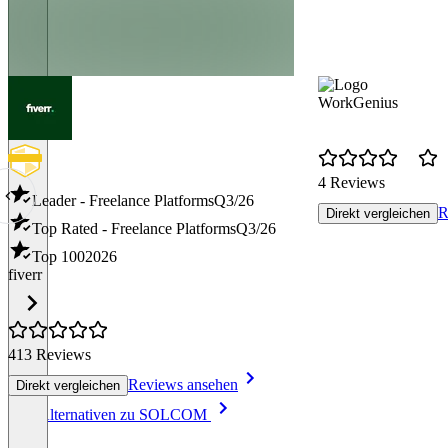
WorkGenius
4 Reviews
Leader - Freelance Platforms
Q3/26
R
Direkt vergleichen
Top Rated - Freelance Platforms
Q3/26
Top 100
2026
fiverr
413 Reviews
Reviews ansehen
Direkt vergleichen
Item
Alle Alternativen zu SOLCOM
1
of