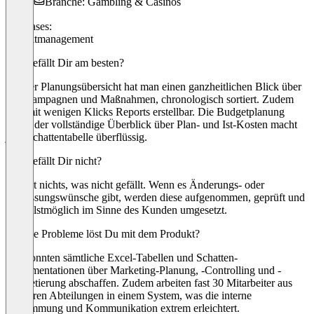
Branche: Gambling & Casinos
Use cases:
Projektmanagement
Was gefällt Dir am besten?
Mit der Planungsübersicht hat man einen ganzheitlichen Blick über
alle Kampagnen und Maßnahmen, chronologisch sortiert. Zudem
sind mit wenigen Klicks Reports erstellbar. Die Budgetplanung
sowie der vollständige Überblick über Plan- und Ist-Kosten macht
jede Schattentabelle überflüssig.
Was gefällt Dir nicht?
Es gibt nichts, was nicht gefällt. Wenn es Änderungs- oder
Anpassungswünsche gibt, werden diese aufgenommen, geprüft und
schnellstmöglich im Sinne des Kunden umgesetzt.
Welche Probleme löst Du mit dem Produkt?
Wir konnten sämtliche Excel-Tabellen und Schatten-
Dokumentationen über Marketing-Planung, -Controlling und -
Budgetierung abschaffen. Zudem arbeiten fast 30 Mitarbeiter aus
mehreren Abteilungen in einem System, was die interne
Abstimmung und Kommunikation extrem erleichtert.