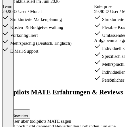
Zuletzt aktualisiert im Juni 2026
Team
Enterprise
29,90 €
/ User / Monat
59,90 €
/ User / M
Strukturierte Markenplanung
Strukturierte
Kosten- & Budgetverwaltung
Flexible Kost
Vorkonfiguriert
Umfassendes 
Aufgabenmanage
Mehrsprachig (Deutsch, Englisch)
Individuell ko
E-Mail-Support
Spezifisch an
Mehrsprachig 
Individueller
Persönlicher 
Item
1
toolpilots MATE Erfahrungen & Reviews
of
(4)
2
Bewerten
Was User über toolpilots MATE sagen
Es sind noch nicht genügend Bewertungen vorhanden, um eine