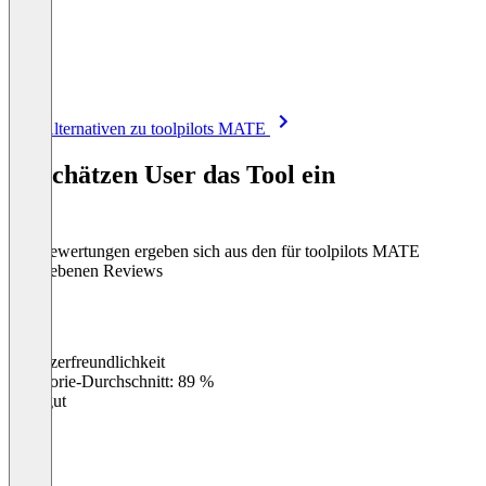
Item
Alle Alternativen zu toolpilots MATE
1
of
So schätzen User das Tool ein
8
Die Bewertungen ergeben sich aus den für toolpilots MATE
abgegebenen Reviews
Benutzerfreundlichkeit
0
%
Kategorie-Durchschnitt: 89 %
Sehr gut