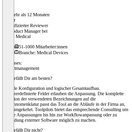
Vor mehr als 12 Monaten
Holger
Verifizierter Reviewer
Sr. Product Manager
bei
Vyaire Medical
51-1000 Mitarbeiter:innen
Branche: Medical Devices
Use cases:
Projektmanagement
Was gefällt Dir am besten?
Flexible Konfiguration und logischer Gesamtaufbau.
Benutzerdefinierte Felder erlauben die Anpassung. Die komplette
Adaption der verwendeten Bezeichnungen auf die
Firmennomenklatur passt das Tool an die Abläufe in der Firma an,
nicht umgekehrt. Toolpilots bietet das entsprechende Consulting um
diverse Anpassungen bis hin zur Workflowanpassung oder zu
Anbindung externer Software möglich zu machen.
Was gefällt Dir nicht?