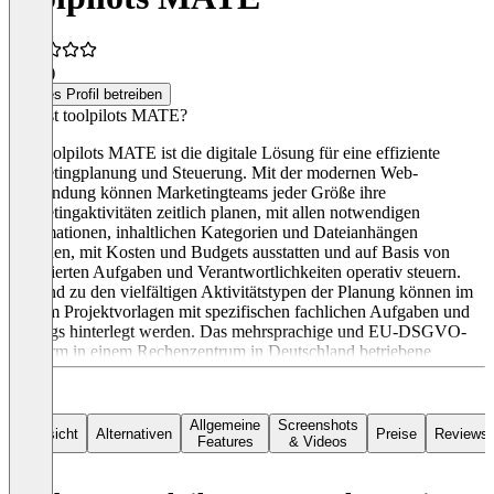
4,6
(4)
Dieses Profil betreiben
Was ist toolpilots MATE?
Der toolpilots MATE ist die digitale Lösung für eine effiziente
Marketing­planung und Steuerung. Mit der modernen Web-
Anwendung können Marketingteams jeder Größe ihre
Marketingaktivitäten zeitlich planen, mit allen notwendigen
Informationen, inhaltlichen Kategorien und Dateianhängen
versehen, mit Kosten und Budgets ausstatten und auf Basis von
detaillierten Aufgaben und Verantwortlichkeiten operativ steuern.
Passend zu den vielfältigen Aktivitätstypen der Planung können im
System Projektvorlagen mit spezifischen fachlichen Aufgaben und
Timings hinterlegt werden. Das mehrsprachige und EU-DSGVO-
konform in einem Rechenzentrum in Deutschland betriebene
System lässt sich vielfältig kundenspezifisch individualisieren.
Sämtliche Eingabemasken zu Kampagnen, Marketingprojekten,
Aufgaben und Stammdatenelementen lassen sich hinsichtlich
Allgemeine
Screenshots
Layout, genutzter Datenfelder und angezeigter Oberflächentexte
Übersicht
Alternativen
Preise
Reviews
Features
& Videos
konfigurativ anpassen. Dies stellt gemeinsam mit dem
umfangreichen Rollen-und-Rechte-System und den optionalen
Freigabeprozessen eine wesentliche Grundlage dar, weshalb die