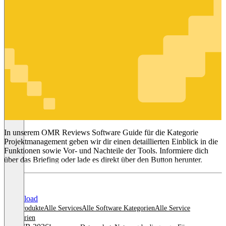
Projektmanagement
In unserem OMR Reviews Software Guide für die Kategorie
Projektmanagement geben wir dir einen detaillierten Einblick in die
Funktionen sowie Vor- und Nachteile der Tools. Informiere dich
über das Briefing oder lade es direkt über den Button herunter.
Download
Alle Produkte
Alle Services
Alle Software Kategorien
Alle Service
Kategorien