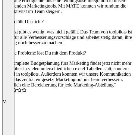
Hootsuite ermöglichte uns eine reibungslose Integration in unsere
bestehenden Marketingtools. Mit MATE konnten wir rundum die
Produktivität im Team steigern.
Was gefällt Dir nicht?
Bis jetzt gibt es wenig, was nicht gefällt. Das Team von toolpilots ist
offen für alle Verbesserungsvorschläge und arbeitet stetig daran, ihre
Lösung noch besser zu machen.
Welche Probleme löst Du mit dem Produkt?
Die komplette Budgetplanung fürs Marketing findet jetzt nicht mehr
wie früher in vielen unterschiedlichen excel Tabellen statt, sondern
zentral in toolpilots. Außerdem konnten wir unsere Kommunikation
durch das zentral eingesetzt Marketingtool im Team verbessern.
“Wirklich eine Bereicherung für jede Marketing-Abteilung”
5.0
M