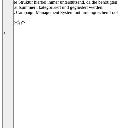
logische Struktur hierbei immer unterstützend, da die benötigten
Daten aufsummiert, kategorisiert und gegliedert werden.
“Gutes Campaign Management System mit umfangreichen Tool
Set”
4.5
P