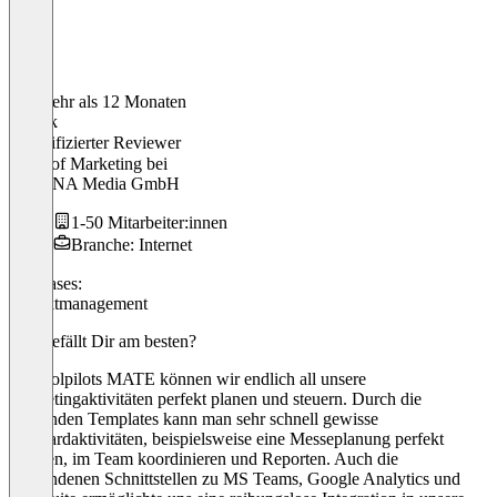
Vor mehr als 12 Monaten
Patrick
Verifizierter Reviewer
Head of Marketing
bei
EIKONA Media GmbH
1-50 Mitarbeiter:innen
Branche: Internet
Use cases:
Projektmanagement
Was gefällt Dir am besten?
Mit toolpilots MATE können wir endlich all unsere
Marketingaktivitäten perfekt planen und steuern. Durch die
vorhanden Templates kann man sehr schnell gewisse
Standardaktivitäten, beispielsweise eine Messeplanung perfekt
anlegen, im Team koordinieren und Reporten. Auch die
vorhandenen Schnittstellen zu MS Teams, Google Analytics und