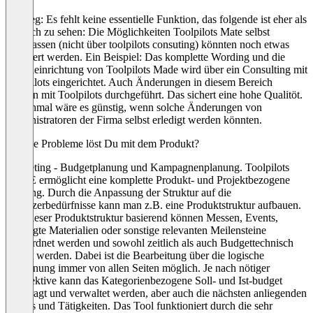
Vorweg: Es fehlt keine essentielle Funktion, das folgende ist eher als
Wunsch zu sehen: Die Möglichkeiten Toolpilots Mate selbst
anzupassen (nicht über toolpilots consuting) könnten noch etwas
erweitert werden. Ein Beispiel: Das komplette Wording und die
Grundeinrichtung von Toolpilots Made wird über ein Consulting mit
Toolpilots eingerichtet. Auch Änderungen in diesem Bereich
werden mit Toolpilots durchgeführt. Das sichert eine hohe Qualitöt.
Manchmal wäre es günstig, wenn solche Änderungen von
Administratoren der Firma selbst erledigt werden könnten.
Welche Probleme löst Du mit dem Produkt?
Marketing - Budgetplanung und Kampagnenplanung. Toolpilots
MATE ermöglicht eine komplette Produkt- und Projektbezogene
Planung. Durch die Anpassung der Struktur auf die
Benutzerbedürfnisse kann man z.B. eine Produktstruktur aufbauen.
Auf dieser Produktstruktur basierend können Messen, Events,
benötigte Materialien oder sonstige relevanten Meilensteine
zugeordnet werden und sowohl zeitlich als auch Budgettechnisch
erfasst werden. Dabei ist die Bearbeitung über die logische
Zuordnung immer von allen Seiten möglich. Je nach nötiger
Perspektive kann das Kategorienbezogene Soll- und Ist-budget
abgefragt und verwaltet werden, aber auch die nächsten anliegenden
Events und Tätigkeiten. Das Tool funktioniert durch die sehr