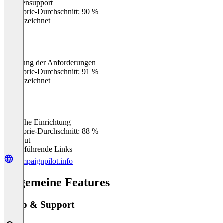
Kundensupport
0
%
Kategorie-Durchschnitt: 90 %
Ausgezeichnet
Erfüllung der Anforderungen
0
%
Kategorie-Durchschnitt: 91 %
Ausgezeichnet
Einfache Einrichtung
0
%
Kategorie-Durchschnitt: 88 %
Sehr gut
Weiterführende Links
campaignpilot.info
Allgemeine Features
Setup & Support