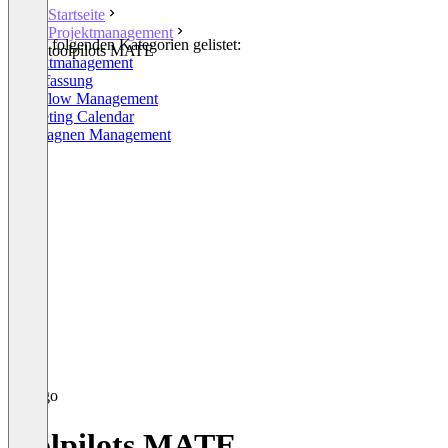
Startseite
Projektmanagement
In den folgenden Kategorien gelistet:
toolpilots MATE
Projektmanagement
Zeiterfassung
Workflow Management
Marketing Calendar
Kampagnen Management
toolpilots MATE