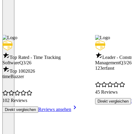
Top Rated - Time Tracking
Leader - Constru
Software
Q3/26
Management
Q3/26
123erfasst
Top 100
2026
timeBuzzer
45 Reviews
102 Reviews
R
Direkt vergleichen
Reviews ansehen
Direkt vergleichen