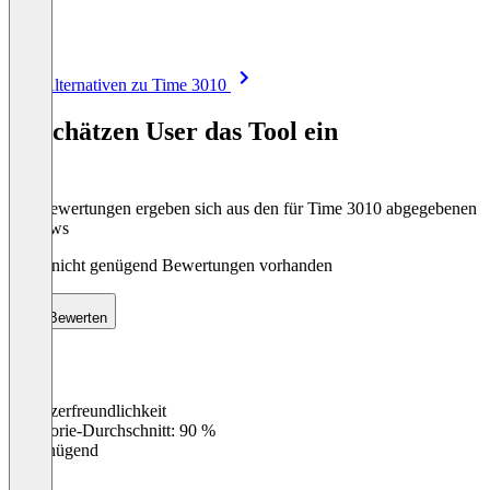
Item
Alle Alternativen zu Time 3010
1
of
So schätzen User das Tool ein
8
Die Bewertungen ergeben sich aus den für Time 3010 abgegebenen
Reviews
Noch nicht genügend Bewertungen vorhanden
Bewerten
Benutzerfreundlichkeit
0
%
Kategorie-Durchschnitt: 90 %
Ungenügend