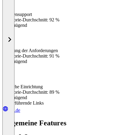
Kundensupport
0
%
Kategorie-Durchschnitt: 92 %
Ungenügend
Erfüllung der Anforderungen
0
%
Kategorie-Durchschnitt: 91 %
Ungenügend
Einfache Einrichtung
0
%
Kategorie-Durchschnitt: 89 %
Ungenügend
Weiterführende Links
azs.de
Allgemeine Features