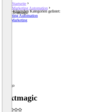
Startseite
Marketing Automation
In den folgenden Kategorien gelistet:
Textmagic
Marketing Automation
SMS Marketing
Textmagic