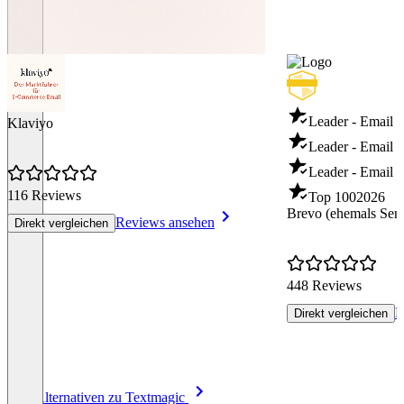
Leader - Email 
Klaviyo
Leader - Email D
Leader - Email T
116 Reviews
Top 100
2026
Brevo (ehemals Sen
Reviews ansehen
Direkt vergleichen
448 Reviews
R
Direkt vergleichen
Item
Alle Alternativen zu Textmagic
1