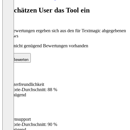
of
So schätzen User das Tool ein
8
Die Bewertungen ergeben sich aus den für Textmagic abgegebenen
Reviews
Noch nicht genügend Bewertungen vorhanden
Bewerten
Benutzerfreundlichkeit
0
%
Kategorie-Durchschnitt: 88 %
Ungenügend
Kundensupport
0
%
Kategorie-Durchschnitt: 90 %
Ungenügend