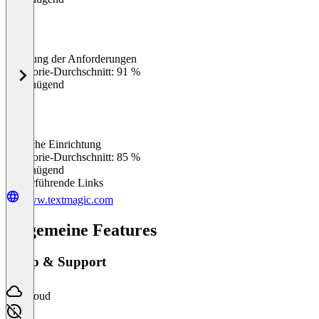
Erfüllung der Anforderungen
0
%
Kategorie-Durchschnitt: 91 %
Ungenügend
Einfache Einrichtung
0
%
Kategorie-Durchschnitt: 85 %
Ungenügend
Weiterführende Links
www.textmagic.com
Allgemeine Features
Setup & Support
Cloud