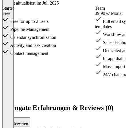
Zuletzt aktualisiert im Juli 2025
Starter
Team
Free
39,90 €
/ Monat
Free for up to 2 users
Full email syn
templates
Pipeline Management
Workflow aut
Calendar synchronization
Sales dashboa
Activity and task creation
Dedicated ac
Contact management
In-app diallin
Mass import l
24/7 chat and
Item
1
Teamgate Erfahrungen & Reviews (0)
of
3
Bewerten