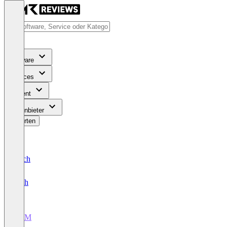
Software
Services
Content
Für Anbieter
Bewerten
Deutsch
English
CRM