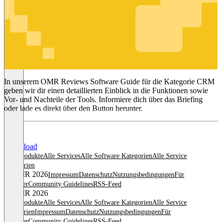
CRM
In unserem OMR Reviews Software Guide für die Kategorie CRM
geben wir dir einen detaillierten Einblick in die Funktionen sowie
Vor- und Nachteile der Tools. Informiere dich über das Briefing
oder lade es direkt über den Button herunter.
Download
Alle Produkte
Alle Services
Alle Software Kategorien
Alle Service
Kategorien
© OMR 2026
Impressum
Datenschutz
Nutzungsbedingungen
Für
Anbieter
Community Guidelines
RSS-Feed
© OMR 2026
Alle Produkte
Alle Services
Alle Software Kategorien
Alle Service
Kategorien
Impressum
Datenschutz
Nutzungsbedingungen
Für
Anbieter
Community Guidelines
RSS-Feed