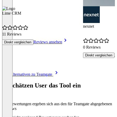
Lime CRM
nexnet
11 Reviews
Reviews ansehen
Direkt vergleichen
0 Reviews
R
Direkt vergleichen
Item
Alle Alternativen zu Teamgate
1
of
So schätzen User das Tool ein
8
Die Bewertungen ergeben sich aus den für Teamgate abgegebenen
Reviews