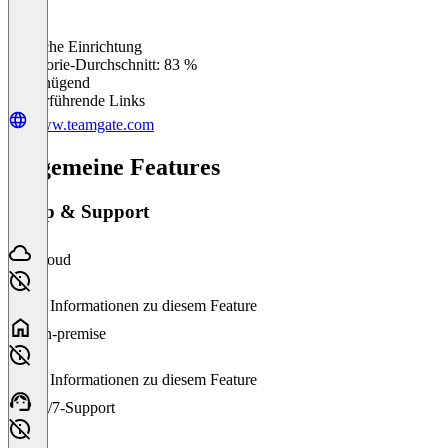
Einfache Einrichtung
0
%
Kategorie-Durchschnitt: 83 %
Ungenügend
Weiterführende Links
www.teamgate.com
Allgemeine Features
Setup & Support
Cloud
Keine Informationen zu diesem Feature
On-premise
Keine Informationen zu diesem Feature
24/7-Support