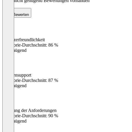
Noch nicht genügend Bewertungen vorhanden
Bewerten
Benutzerfreundlichkeit
0
%
Kategorie-Durchschnitt: 86 %
Ungenügend
Kundensupport
0
%
Kategorie-Durchschnitt: 87 %
Ungenügend
Erfüllung der Anforderungen
0
%
Kategorie-Durchschnitt: 90 %
Ungenügend