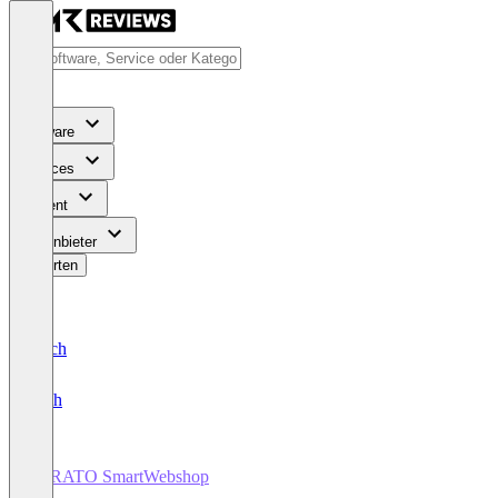
Software
Services
Content
Für Anbieter
Bewerten
Deutsch
English
STRATO SmartWebshop