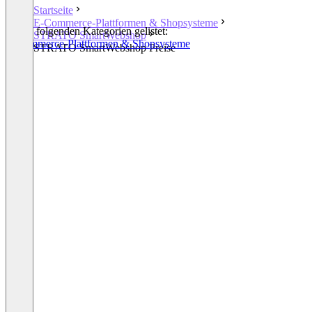
Startseite
E-Commerce-Plattformen & Shopsysteme
In den folgenden Kategorien gelistet:
STRATO SmartWebshop
E-Commerce-Plattformen & Shopsysteme
STRATO SmartWebshop Preise