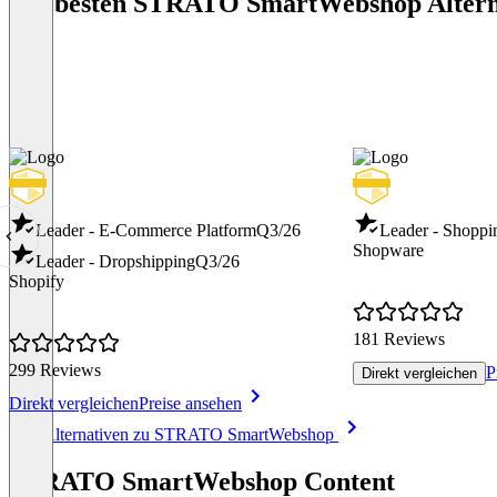
Die besten STRATO SmartWebshop Altern
Leader - E-Commerce Platform
Q3/26
Leader - Shoppi
Shopware
Leader - Dropshipping
Q3/26
Shopify
181 Reviews
299 Reviews
P
Direkt vergleichen
Direkt vergleichen
Preise ansehen
Item
Alle Alternativen zu STRATO SmartWebshop
1
of
STRATO SmartWebshop Content
8