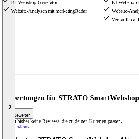
KI-Webshop-Generator
KI-Webshop-G
Website-Analysen mit marketingRadar
Website-Anal
Verkaufen auf
Item
1
of
4
Bewertungen für STRATO SmartWebshop m
Bewerten
Es gibt bisher keine Reviews, die zu deinen Kriterien passen.
Alle Reviews