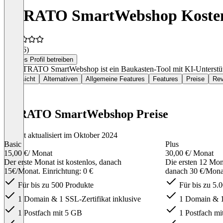
STRATO SmartWebshop Koste
4,2
(26)
Dieses Profil betreiben
Der STRATO SmartWebshop ist ein Baukasten-Tool mit KI-Unterstütz
Übersicht
Alternativen
Allgemeine Features
Features
Preise
Rev
STRATO SmartWebshop Preise
Zuletzt aktualisiert im Oktober 2024
Basic
Plus
15,00 €
/ Monat
30,00 €
/ Monat
Der erste Monat ist kostenlos, danach
Die ersten 12 Mon
15€/Monat. Einrichtung: 0 €
danach 30 €/Monat
Für bis zu 500 Produkte
Für bis zu 5.
1 Domain & 1 SSL-Zertifikat inklusive
1 Domain & 1 
1 Postfach mit 5 GB
1 Postfach mi