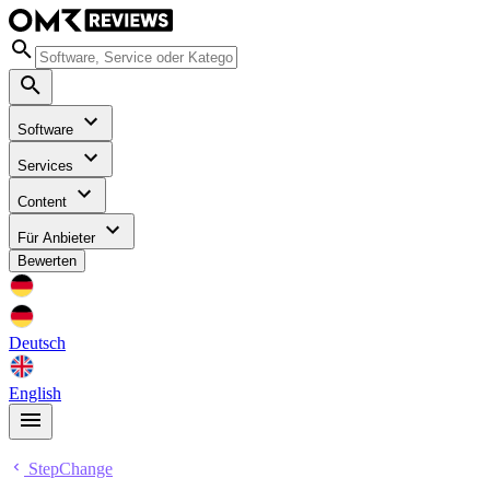
Software
Services
Content
Für Anbieter
Bewerten
Deutsch
English
StepChange