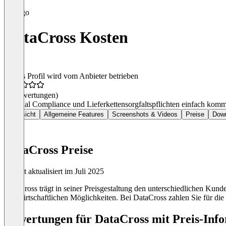
DataCross Kosten
Dieses Profil wird vom Anbieter betrieben
(0 Bewertungen)
Material Compliance und Lieferkettensorgfaltspflichten einfach kom
Übersicht
Allgemeine Features
Screenshots & Videos
Preise
Dow
DataCross Preise
Zuletzt aktualisiert im Juli 2025
DataCross trägt in seiner Preisgestaltung den unterschiedlichen Ku
den wirtschaftlichen Möglichkeiten. Bei DataCross zahlen Sie für di
Bewertungen für DataCross mit Preis-Info