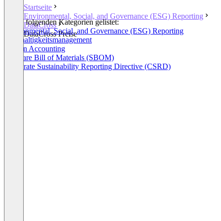
Startseite
Environmental, Social, and Governance (ESG) Reporting
In den folgenden Kategorien gelistet:
DataCross
Environmental, Social, and Governance (ESG) Reporting
DataCross Preise
Nachhaltigkeitsmanagement
Carbon Accounting
Software Bill of Materials (SBOM)
Corporate Sustainability Reporting Directive (CSRD)
+2