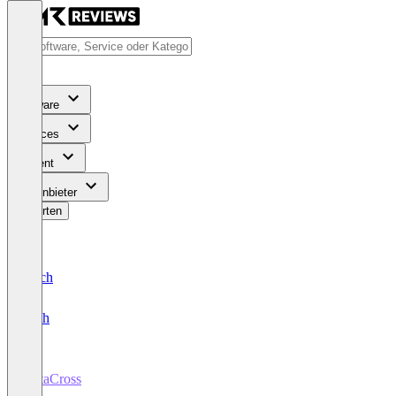
Software
Services
Content
Für Anbieter
Bewerten
Deutsch
English
DataCross