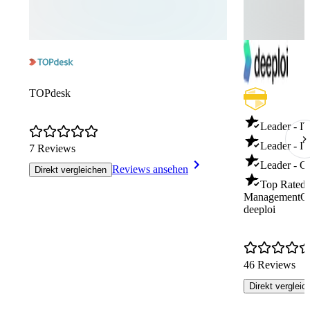
TOPdesk
Leader - I
Leader - I
7 Reviews
Leader - O
Reviews ansehen
Direkt vergleichen
Top Rated 
Management
Q
deeploi
46 Reviews
Direkt vergleic