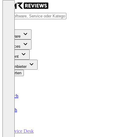
Software
Services
Content
Für Anbieter
Bewerten
Deutsch
English
Service Desk