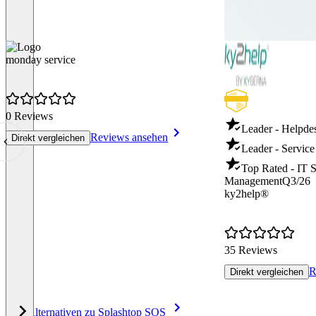
monday service
0 Reviews
Leader - Helpde
Reviews ansehen
Direkt vergleichen
Leader - Servic
Top Rated - IT S
Management
Q3/26
ky2help®
35 Reviews
R
Direkt vergleichen
Item
Alle Alternativen zu Splashtop SOS