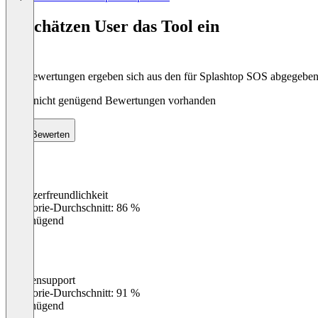
1
of
So schätzen User das Tool ein
8
Die Bewertungen ergeben sich aus den für Splashtop SOS abgegebe
Noch nicht genügend Bewertungen vorhanden
Bewerten
Benutzerfreundlichkeit
0
%
Kategorie-Durchschnitt: 86 %
Ungenügend
Kundensupport
0
%
Kategorie-Durchschnitt: 91 %
Ungenügend