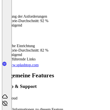
Erfüllung der Anforderungen
0
%
Kategorie-Durchschnitt: 92 %
Ungenügend
Einfache Einrichtung
0
%
Kategorie-Durchschnitt: 82 %
Ungenügend
Weiterführende Links
www.splashtop.com
Allgemeine Features
Setup & Support
Cloud
Keine Informationen zu diesem Feature