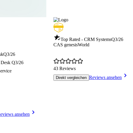
Top Rated - CRM Systems
Q3/26
CAS genesisWorld
sk
Q3/26
e Desk
Q3/26
43 Reviews
ervice
Reviews ansehen
Direkt vergleichen
eviews ansehen