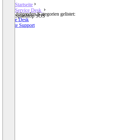
Startseite
Service Desk
In den folgenden Kategorien gelistet:
Splashtop SOS
Service Desk
Remote Support