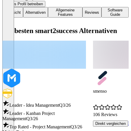
Dieses Profil betreiben
Allgemeine
Software
Übersicht
Alternativen
Reviews
Features
Guide
Die besten smart2success Alternativen
smenso
Leader - Idea Management
Q3/26
Leader - Kanban Project
106 Reviews
Management
Q3/26
R
Direkt vergleichen
Top Rated - Project Management
Q3/26