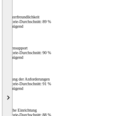
Benutzerfreundlichkeit
0
%
Kategorie-Durchschnitt: 89 %
Ungenügend
Kundensupport
0
%
Kategorie-Durchschnitt: 90 %
Ungenügend
Erfüllung der Anforderungen
0
%
Kategorie-Durchschnitt: 91 %
Ungenügend
Einfache Einrichtung
0
%
Kategorie-Durchschnitt: 88 %