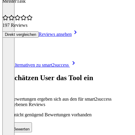
MeisterTask
197 Reviews
Reviews ansehen
Direkt vergleichen
Item
Alle Alternativen zu smart2success
1
of
So schätzen User das Tool ein
8
Die Bewertungen ergeben sich aus den für smart2success
abgegebenen Reviews
Noch nicht genügend Bewertungen vorhanden
Bewerten