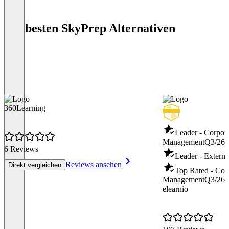
Die besten SkyPrep Alternativen
360Learning
Leader - Corpor
Management
Q3/26
6 Reviews
Leader - Externa
Reviews ansehen
Direkt vergleichen
Top Rated - Cor
Management
Q3/26
elearnio