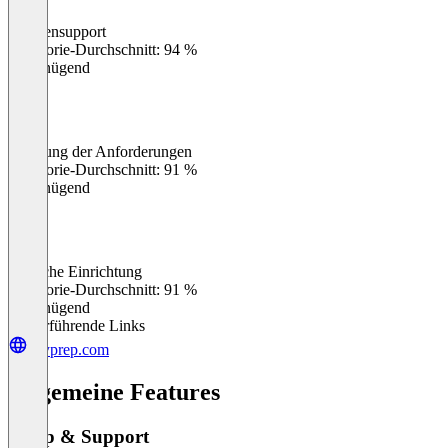
Kundensupport
0
%
Kategorie-Durchschnitt: 94 %
Ungenügend
Erfüllung der Anforderungen
0
%
Kategorie-Durchschnitt: 91 %
Ungenügend
Einfache Einrichtung
0
%
Kategorie-Durchschnitt: 91 %
Ungenügend
Weiterführende Links
skyprep.com
Allgemeine Features
Setup & Support