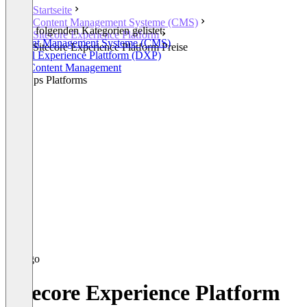
Startseite
Content Management Systeme (CMS)
In den folgenden Kategorien gelistet:
Sitecore Experience Platform
Content Management Systeme (CMS)
Sitecore Experience Platform Preise
Digital Experience Plattform (DXP)
Web Content Management
WebOps Platforms
Sitecore Experience Platform