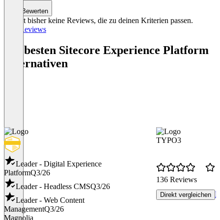
Bewerten
Es gibt bisher keine Reviews, die zu deinen Kriterien passen.
Alle Reviews
Die besten Sitecore Experience Platform
Alternativen
TYPO3
Leader - Digital Experience
Platform
Q3/26
136 Reviews
Leader - Headless CMS
Q3/26
P
Direkt vergleichen
Leader - Web Content
Management
Q3/26
Magnolia