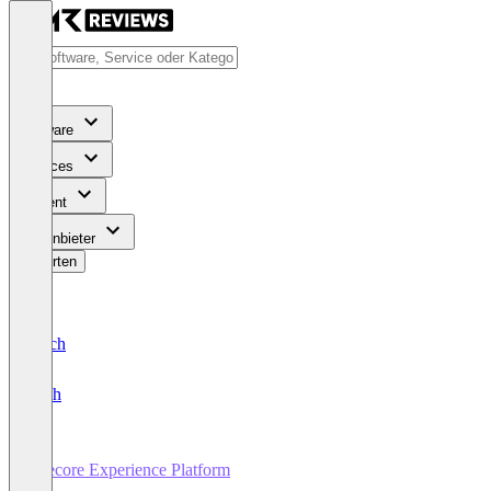
Software
Services
Content
Für Anbieter
Bewerten
Deutsch
English
Sitecore Experience Platform