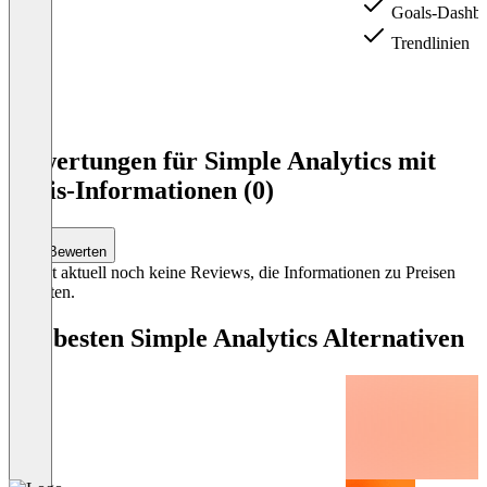
Goals-Dashbo
Trendlinien
Item
1
Bewertungen für Simple Analytics mit
of
Preis-Informationen (0)
4
Bewerten
Es gibt aktuell noch keine Reviews, die Informationen zu Preisen
enthalten.
Die besten Simple Analytics Alternativen