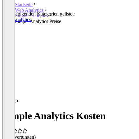
Startseite
Web Analytics
In den folgenden Kategorien gelistet:
Simple Analytics
Web Analytics
Simple Analytics Preise
Simple Analytics Kosten
(0 Bewertungen)