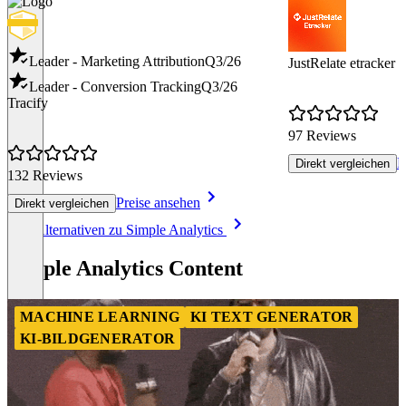
Leader - Marketing Attribution
Q3/26
JustRelate etracker
Leader - Conversion Tracking
Q3/26
Tracify
97 Reviews
P
Direkt vergleichen
132 Reviews
Preise ansehen
Direkt vergleichen
Item
Alle Alternativen zu Simple Analytics
1
of
Simple Analytics Content
8
MACHINE LEARNING
KI TEXT GENERATOR
KI-BILDGENERATOR