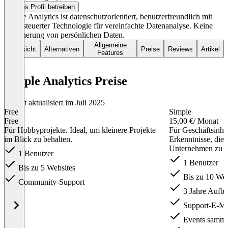
Dieses Profil betreiben
Simple Analytics ist datenschutzorientiert, benutzerfreundlich mit
KI-gesteuerter Technologie für vereinfachte Datenanalyse. Keine
Speicherung von persönlichen Daten.
Allgemeine
Übersicht
Alternativen
Preise
Reviews
Artikel
Features
Simple Analytics Preise
Zuletzt aktualisiert im Juli 2025
Free
Simple
Free
15,00 €
/ Monat
Für Hobbyprojekte. Ideal, um kleinere Projekte
Für Geschäftsinhab
im Blick zu behalten.
Erkenntnisse, die 
Unternehmen zu v
1 Benutzer
1 Benutzer
Bis zu 5 Websites
Bis zu 10 Web
Community-Support
3 Jahre Aufb
Support-E-Ma
Events samme