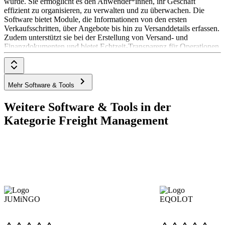
wurde. Sie ermöglicht es den Anwender*innen, ihr Geschäft
effizient zu organisieren, zu verwalten und zu überwachen. Die
Software bietet Module, die Informationen von den ersten
Verkaufsschritten, über Angebote bis hin zu Versanddetails erfassen.
Zudem unterstützt sie bei der Erstellung von Versand- und
Finanzdokumenten und bietet Echtzeit-Transparenz für Operationen
und Finanzen innerhalb der Organisation und für die
Endkunden*innen. Fresa Gold ist hoch skalierbar und hilft dabei,
Ressourcen zu optimieren, Verwaltungskosten zu senken und die
Servicequalität und Rentabilität zu steigern. Die Preisgestaltung für
Mehr Software & Tools
Fresa Gold ist nicht explizit angegeben und kann direkt beim
Anbieter erfragt werden.
Weitere Software & Tools in der
Kategorie Freight Management
JUMiNGO
EQOLOT