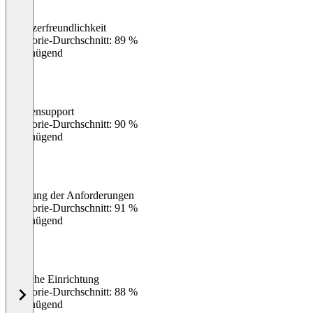
Benutzerfreundlichkeit
0
%
Kategorie-Durchschnitt: 89 %
Ungenügend
Kundensupport
0
%
Kategorie-Durchschnitt: 90 %
Ungenügend
Erfüllung der Anforderungen
0
%
Kategorie-Durchschnitt: 91 %
Ungenügend
Einfache Einrichtung
0
%
Kategorie-Durchschnitt: 88 %
Ungenügend