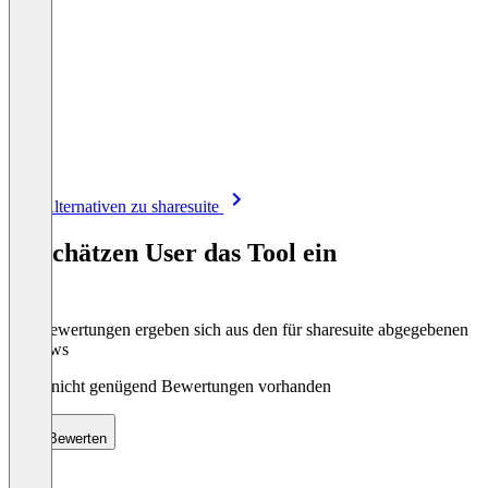
Item
Alle Alternativen zu sharesuite
1
of
So schätzen User das Tool ein
8
Die Bewertungen ergeben sich aus den für sharesuite abgegebenen
Reviews
Noch nicht genügend Bewertungen vorhanden
Bewerten