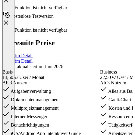
Diese Funktion ist nicht verfügbar
Kostenlose Testversion
Diese Funktion ist nicht verfügbar
sharesuite Preise
Preise im Detail
Preise im Detail
Zuletzt aktualisiert im Juni 2026
Basis
Business
13,50 €
/ User / Monat
22,50 €
/ User / M
Ab 3 Nutzern.
Ab 3 Nutzern.
Aufgabenverwaltung
Alles aus Bas
Dokumentenmanagement
Gantt-Chart
Multiprojektmanagement
Kosten und B
Interner Messenger
Ressourcenpl
Benachrichtigungen
Tätigkeitserf
iOS/Android App Interaktiver Guide
Arbeitszeiterf