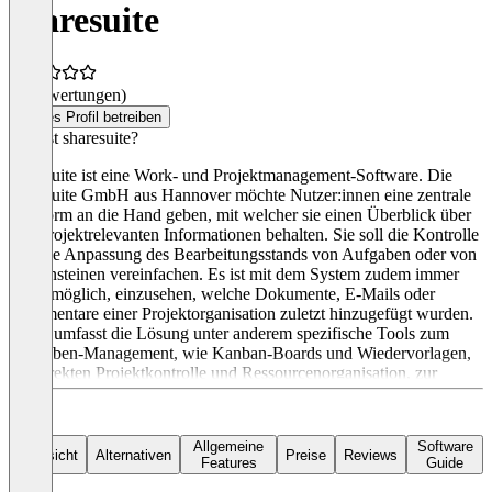
sharesuite
(0 Bewertungen)
Dieses Profil betreiben
Was ist sharesuite?
sharesuite ist eine Work- und Projektmanagement-Software. Die
sharesuite GmbH aus Hannover möchte Nutzer:innen eine zentrale
Plattform an die Hand geben, mit welcher sie einen Überblick über
ihre projektrelevanten Informationen behalten. Sie soll die Kontrolle
und die Anpassung des Bearbeitungsstands von Aufgaben oder von
Meilensteinen vereinfachen. Es ist mit dem System zudem immer
leicht möglich, einzusehen, welche Dokumente, E-Mails oder
Kommentare einer Projektorganisation zuletzt hinzugefügt wurden.
Dafür umfasst die Lösung unter anderem spezifische Tools zum
Aufgaben-Management, wie Kanban-Boards und Wiedervorlagen,
zur direkten Projektkontrolle und Ressourcenorganisation, zur
Zeiterfassung, zur Budgetierung und zum Rechtsmanagement.
sharesuite kann zunächst kostenlos getestet werden – danach gibt es
die Lösung ab 9,90 Euro pro Monat und Nutzer:in.
Allgemeine
Software
Übersicht
Alternativen
Preise
Reviews
Features
Guide