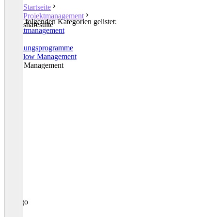
Startseite
Projektmanagement
In den folgenden Kategorien gelistet:
sharesuite
Projektmanagement
CRM
Rechnungsprogramme
Workflow Management
Email Management
+1