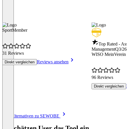
SportMember
Top Rated - Asso
Management
Q3/26
31 Reviews
WISO MeinVerein 
Reviews ansehen
Direkt vergleichen
96 Reviews
R
Direkt vergleichen
Item
Alle Alternativen zu SEWOBE
1
of
So schätzen User das Tool ein
8