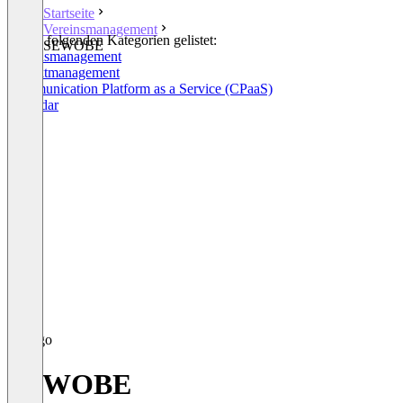
Startseite
Vereinsmanagement
In den folgenden Kategorien gelistet:
SEWOBE
Vereinsmanagement
Projektmanagement
Communication Platform as a Service (CPaaS)
Calendar
SEWOBE