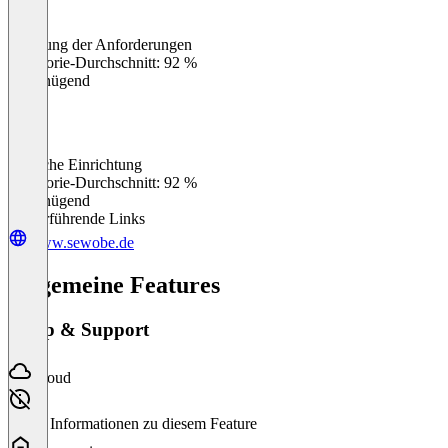
Erfüllung der Anforderungen
0
%
Kategorie-Durchschnitt: 92 %
Ungenügend
Einfache Einrichtung
0
%
Kategorie-Durchschnitt: 92 %
Ungenügend
Weiterführende Links
www.sewobe.de
Allgemeine Features
Setup & Support
Cloud
Keine Informationen zu diesem Feature