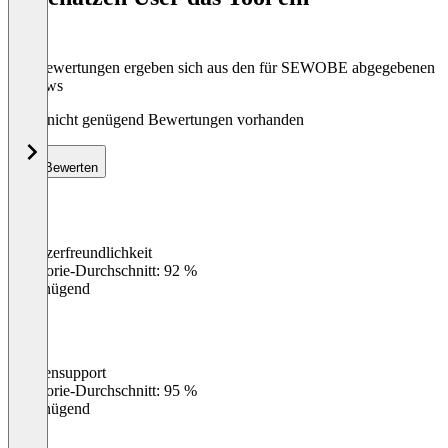
Die Bewertungen ergeben sich aus den für SEWOBE abgegebenen
Reviews
Noch nicht genügend Bewertungen vorhanden
Bewerten
Benutzerfreundlichkeit
0
%
Kategorie-Durchschnitt: 92 %
Ungenügend
Kundensupport
0
%
Kategorie-Durchschnitt: 95 %
Ungenügend