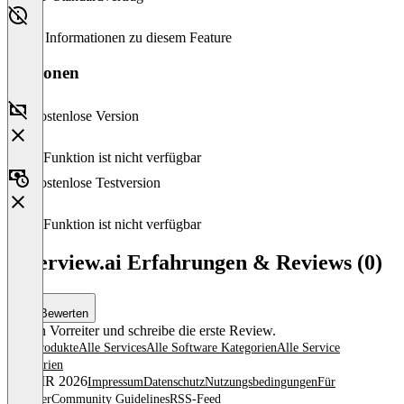
Keine Informationen zu diesem Feature
Versionen
Kostenlose Version
Diese Funktion ist nicht verfügbar
Kostenlose Testversion
Diese Funktion ist nicht verfügbar
sellerview.ai Erfahrungen & Reviews (0)
Bewerten
Sei ein Vorreiter und schreibe die erste Review.
Alle Produkte
Alle Services
Alle Software Kategorien
Alle Service
Kategorien
© OMR 2026
Impressum
Datenschutz
Nutzungsbedingungen
Für
Anbieter
Community Guidelines
RSS-Feed