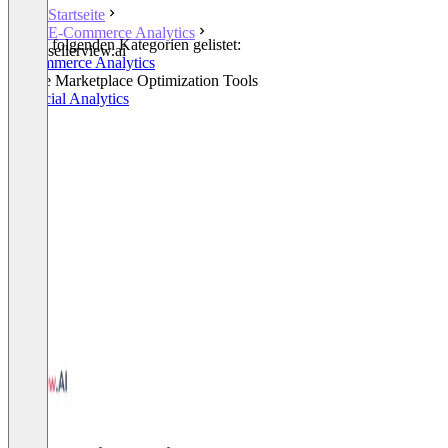
Startseite
E-Commerce Analytics
In den folgenden Kategorien gelistet:
sellerview.ai
E-Commerce Analytics
Online Marketplace Optimization Tools
Financial Analytics