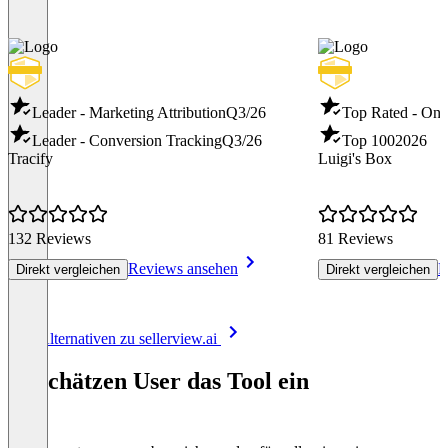
Leader - Marketing Attribution
Q3/26
Top Rated - Ons
Leader - Conversion Tracking
Q3/26
Top 100
2026
Tracify
Luigi's Box
132 Reviews
81 Reviews
Reviews ansehen
R
Direkt vergleichen
Direkt vergleichen
Item
Alle Alternativen zu sellerview.ai
1
of
So schätzen User das Tool ein
8