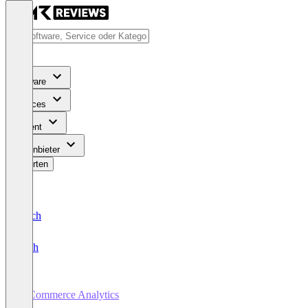
Software
Services
Content
Für Anbieter
Bewerten
Deutsch
English
E-Commerce Analytics