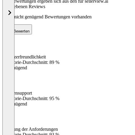
Die Bewertungen ergeben sich aus den für sellerview.ai
abgegebenen Reviews
Noch nicht genügend Bewertungen vorhanden
Bewerten
Benutzerfreundlichkeit
0
%
Kategorie-Durchschnitt: 89 %
Ungenügend
Kundensupport
0
%
Kategorie-Durchschnitt: 95 %
Ungenügend
Erfüllung der Anforderungen
0
%
Kategorie-Durchschnitt: 93 %