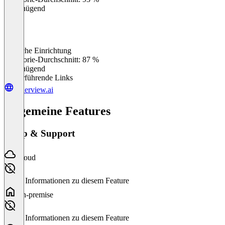
Ungenügend
Einfache Einrichtung
0
%
Kategorie-Durchschnitt: 87 %
Ungenügend
Weiterführende Links
sellerview.ai
Allgemeine Features
Setup & Support
Cloud
Keine Informationen zu diesem Feature
On-premise
Keine Informationen zu diesem Feature