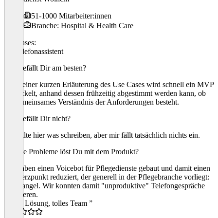
51-1000 Mitarbeiter:innen
Branche: Hospital & Health Care
Use cases:
KI-Telefonassistent
Was gefällt Dir am besten?
Nach einer kurzen Erläuterung des Use Cases wird schnell ein MVP
entwickelt, anhand dessen frühzeitig abgestimmt werden kann, ob
ein gemeinsames Verständnis der Anforderungen besteht.
Was gefällt Dir nicht?
ich sollte hier was schreiben, aber mir fällt tatsächlich nichts ein.
Welche Probleme löst Du mit dem Produkt?
Wir haben einen Voicebot für Pflegedienste gebaut und damit einen
Schmerzpunkt reduziert, der generell in der Pflegebranche vorliegt:
Zeitmangel. Wir konnten damit "unproduktive" Telefongespräche
reduzieren.
“Tolle Lösung, tolles Team ”