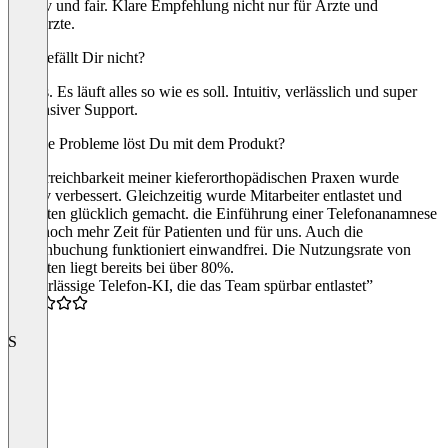
intuitiv und fair. Klare Empfehlung nicht nur für Ärzte und
Zahnärzte.
Was gefällt Dir nicht?
Nichts. Es läuft alles so wie es soll. Intuitiv, verlässlich und super
responsiver Support.
Welche Probleme löst Du mit dem Produkt?
Die Erreichbarkeit meiner kieferorthopädischen Praxen wurde
massiv verbessert. Gleichzeitig wurde Mitarbeiter entlastet und
Patienten glücklich gemacht. die Einführung einer Telefonanamnese
spart noch mehr Zeit für Patienten und für uns. Auch die
Terminbuchung funktioniert einwandfrei. Die Nutzungsrate von
Patienten liegt bereits bei über 80%.
“Zuverlässige Telefon-KI, die das Team spürbar entlastet”
5.0
S