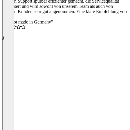
unseren Support spürbar effizienter gemacht, die Servicequalität
verbessert und wird sowohl von unserem Team als auch von
unseren Kunden sehr gut angenommen. Eine klare Empfehlung von
uns.
“Ki-Bot made in Germany”
5.0
J