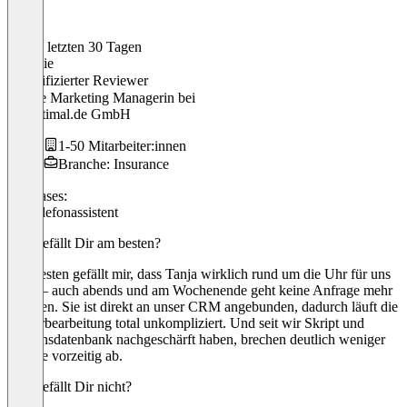
In den letzten 30 Tagen
Melanie
Verifizierter Reviewer
Online Marketing Managerin
bei
KVoptimal.de GmbH
1-50 Mitarbeiter:innen
Branche: Insurance
Use cases:
KI-Telefonassistent
Was gefällt Dir am besten?
Am besten gefällt mir, dass Tanja wirklich rund um die Uhr für uns
da ist – auch abends und am Wochenende geht keine Anfrage mehr
verloren. Sie ist direkt an unser CRM angebunden, dadurch läuft die
Weiterbearbeitung total unkompliziert. Und seit wir Skript und
Wissensdatenbank nachgeschärft haben, brechen deutlich weniger
Anrufe vorzeitig ab.
Was gefällt Dir nicht?