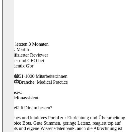
In den letzten 3 Monaten
Dr. Dr. Martin
Verifizierter Reviewer
Founder und CEO
bei
Orthodentix Gbr
51-1000 Mitarbeiter:innen
Branche: Medical Practice
Use cases:
KI-Telefonassistent
Was gefällt Dir am besten?
Einfaches und intuitives Portal zur Einrichtung und Überarbeitung
von Voice Bots. Gute Stimmen, geringe Latenz, reagiert top auf
Prompts und eigene Wissensdatenbank. auch die Abrechnung ist