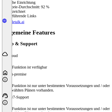
Einfache Einrichtung
0
%
Kategorie-Durchschnitt: 92 %
Ausgezeichnet
Weiterführende Links
scaletalk.ai
Allgemeine Features
Setup & Support
Cloud
Diese Funktion ist verfügbar
On-premise
Diese Funktion ist nur unter bestimmten Voraussetzungen und / oder
ausgewählten Plänen vorhanden.
24/7-Support
Diese Funktion ist nur unter bestimmten Voraussetzungen und / oder