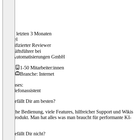
In den letzten 3 Monaten
Manuel
Verifizierter Reviewer
Geschäftsführer
bei
MW Automatisierungen GmbH
1-50 Mitarbeiter:innen
Branche: Internet
Use cases:
KI-Telefonassistent
Was gefällt Dir am besten?
Einfache Bedienung, viele Features, hilfreicher Support und Wikis
zum Produkt. Man hat alles was man braucht für performante KI-
Caller.
Was gefällt Dir nicht?