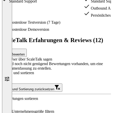
Standard Support
Standard Sup
Outbound Anr
Persönliches
Item
Kostenlose Testversion (7 Tage)
1
of
Kostenlose Demoversion
4
ScaleTalk Erfahrungen & Reviews (12)
Bewerten
Was User über ScaleTalk sagen
Es sind noch nicht genügend Bewertungen vorhanden, um eine
Zusammenfassung zu erstellen.
Filtern und sortieren
Filter und Sortierung zurücksetzen
Bewertungen sortieren
Nach Unternehmensgröße filtern