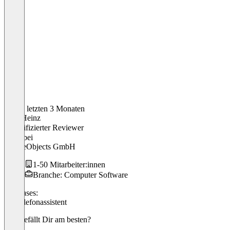
In den letzten 3 Monaten
Karl-Heinz
Verifizierter Reviewer
CEO
bei
mobileObjects GmbH
1-50 Mitarbeiter:innen
Branche: Computer Software
Use cases:
KI-Telefonassistent
Was gefällt Dir am besten?