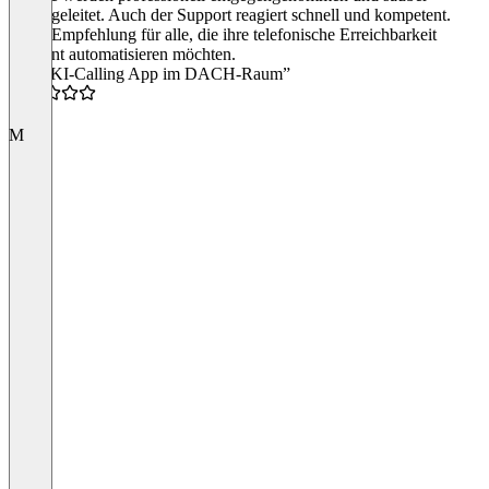
weitergeleitet. Auch der Support reagiert schnell und kompetent.
Klare Empfehlung für alle, die ihre telefonische Erreichbarkeit
effizient automatisieren möchten.
“DIE KI-Calling App im DACH-Raum”
5.0
M