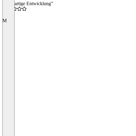
“Großartige Entwicklung”
5.0
M