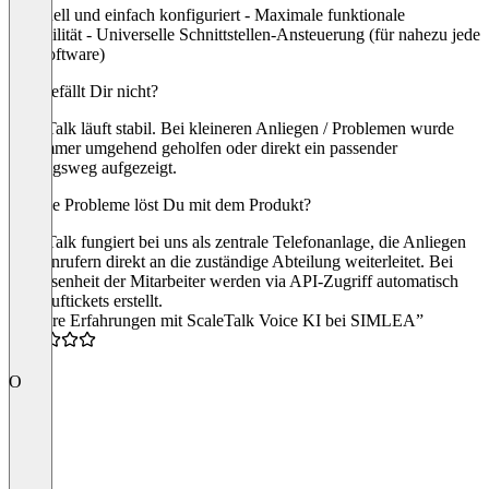
- Schnell und einfach konfiguriert - Maximale funktionale
Flexibilität - Universelle Schnittstellen-Ansteuerung (für nahezu jede
Drittsoftware)
Was gefällt Dir nicht?
ScaleTalk läuft stabil. Bei kleineren Anliegen / Problemen wurde
uns immer umgehend geholfen oder direkt ein passender
Lösungsweg aufgezeigt.
Welche Probleme löst Du mit dem Produkt?
ScaleTalk fungiert bei uns als zentrale Telefonanlage, die Anliegen
von Anrufern direkt an die zuständige Abteilung weiterleitet. Bei
Abwesenheit der Mitarbeiter werden via API-Zugriff automatisch
Rückruftickets erstellt.
“Unsere Erfahrungen mit ScaleTalk Voice KI bei SIMLEA”
5.0
O