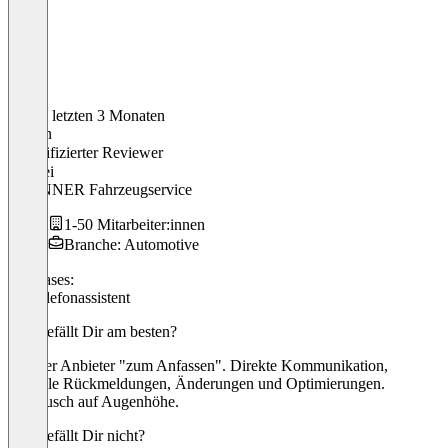
In den letzten 3 Monaten
Jochen
Verifizierter Reviewer
ppa
bei
BRENNER Fahrzeugservice
1-50 Mitarbeiter:innen
Branche: Automotive
Use cases:
KI-Telefonassistent
Was gefällt Dir am besten?
Lokaler Anbieter "zum Anfassen". Direkte Kommunikation,
schnelle Rückmeldungen, Änderungen und Optimierungen.
Austausch auf Augenhöhe.
Was gefällt Dir nicht?