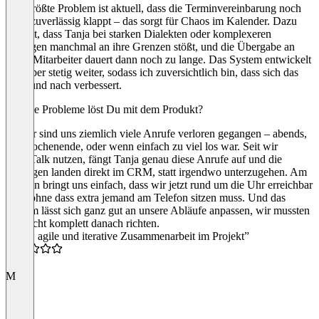
Das größte Problem ist aktuell, dass die Terminvereinbarung noch
nicht zuverlässig klappt – das sorgt für Chaos im Kalender. Dazu
kommt, dass Tanja bei starken Dialekten oder komplexeren
Anliegen manchmal an ihre Grenzen stößt, und die Übergabe an
einen Mitarbeiter dauert dann noch zu lange. Das System entwickelt
sich aber stetig weiter, sodass ich zuversichtlich bin, dass sich das
nach und nach verbessert.
Welche Probleme löst Du mit dem Produkt?
Vorher sind uns ziemlich viele Anrufe verloren gegangen – abends,
am Wochenende, oder wenn einfach zu viel los war. Seit wir
ScaleTalk nutzen, fängt Tanja genau diese Anrufe auf und die
Anfragen landen direkt im CRM, statt irgendwo unterzugehen. Am
meisten bringt uns einfach, dass wir jetzt rund um die Uhr erreichbar
sind, ohne dass extra jemand am Telefon sitzen muss. Und das
System lässt sich ganz gut an unsere Abläufe anpassen, wir mussten
uns nicht komplett danach richten.
“enge, agile und iterative Zusammenarbeit im Projekt”
5.0
M