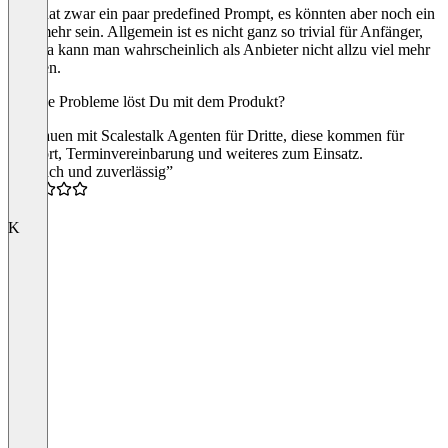
Man hat zwar ein paar predefined Prompt, es könnten aber noch ein
paar mehr sein. Allgemein ist es nicht ganz so trivial für Anfänger,
aber da kann man wahrscheinlich als Anbieter nicht allzu viel mehr
machen.
Welche Probleme löst Du mit dem Produkt?
Wir bauen mit Scalestalk Agenten für Dritte, diese kommen für
Support, Terminvereinbarung und weiteres zum Einsatz.
“Einfach und zuverlässig”
5.0
K