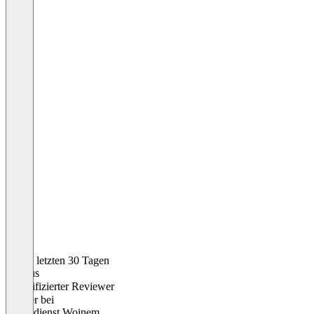
In den letzten 30 Tagen
Markus
Verifizierter Reviewer
Berater
bei
Pflegedienst Woinem