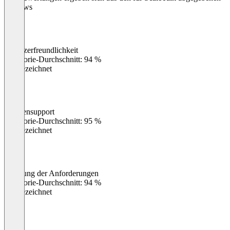
Reviews
Benutzerfreundlichkeit
0
%
Kategorie-Durchschnitt: 94 %
Ausgezeichnet
Kundensupport
0
%
Kategorie-Durchschnitt: 95 %
Ausgezeichnet
Erfüllung der Anforderungen
0
%
Kategorie-Durchschnitt: 94 %
Ausgezeichnet