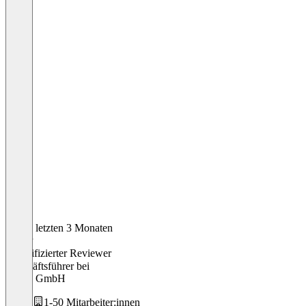
In den letzten 3 Monaten
Oliver
Verifizierter Reviewer
Geschäftsführer
bei
simlea GmbH
1-50 Mitarbeiter:innen