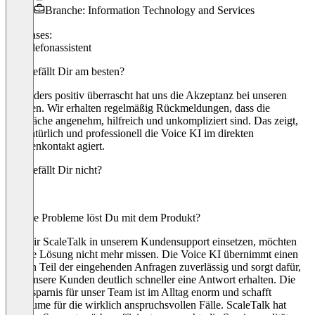
Branche: Information Technology and Services
Use cases:
KI-Telefonassistent
Was gefällt Dir am besten?
Besonders positiv überrascht hat uns die Akzeptanz bei unseren
Kunden. Wir erhalten regelmäßig Rückmeldungen, dass die
Gespräche angenehm, hilfreich und unkompliziert sind. Das zeigt,
wie natürlich und professionell die Voice KI im direkten
Kundenkontakt agiert.
Was gefällt Dir nicht?
-
Welche Probleme löst Du mit dem Produkt?
Seit wir ScaleTalk in unserem Kundensupport einsetzen, möchten
wir die Lösung nicht mehr missen. Die Voice KI übernimmt einen
großen Teil der eingehenden Anfragen zuverlässig und sorgt dafür,
dass unsere Kunden deutlich schneller eine Antwort erhalten. Die
Zeitersparnis für unser Team ist im Alltag enorm und schafft
Freiräume für die wirklich anspruchsvollen Fälle. ScaleTalk hat