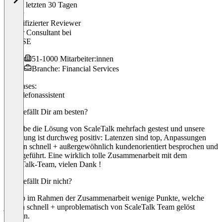
In den letzten 30 Tagen
Oliver
Verifizierter Reviewer
Senior Consultant
bei
MLP SE
51-1000 Mitarbeiter:innen
Branche: Financial Services
Use cases:
KI-Telefonassistent
Was gefällt Dir am besten?
Ich habe die Lösung von ScaleTalk mehrfach gestest und unsere
Erfahrung ist durchweg positiv: Latenzen sind top, Anpassungen
werden schnell + außergewöhnlich kundenorientiert besprochen und
durchgeführt. Eine wirklich tolle Zusammenarbeit mit dem
ScaleTalk-Team, vielen Dank !
Was gefällt Dir nicht?
Es gab im Rahmen der Zusammenarbeit wenige Punkte, welche
jedoch schnell + unproblematisch von ScaleTalk Team gelöst
wurden.