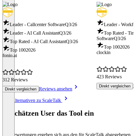
Leader - Callcenter Software
Q3/26
Leader - Workf
Leader - AI Call Assistant
Q3/26
Top Rated - Tim
Software
Q3/26
Top Rated - AI Call Assistant
Q3/26
Top 100
2026
Top 100
2026
clockin
fonio.ai
423 Reviews
312 Reviews
R
Direkt vergleichen
Reviews ansehen
Direkt vergleichen
Item
Alle Alternativen zu ScaleTalk
1
of
So schätzen User das Tool ein
8
Die Bewertungen ergeben sich aus den für ScaleTalk abgegebenen