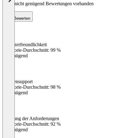
Noch nicht genügend Bewertungen vorhanden
Bewerten
Benutzerfreundlichkeit
0
%
Kategorie-Durchschnitt: 99 %
Ungenügend
Kundensupport
0
%
Kategorie-Durchschnitt: 98 %
Ungenügend
Erfüllung der Anforderungen
0
%
Kategorie-Durchschnitt: 92 %
Ungenügend