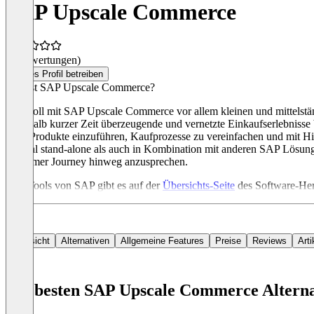
SAP Upscale Commerce
(0 Bewertungen)
Dieses Profil betreiben
Was ist SAP Upscale Commerce?
SAP soll mit SAP Upscale Commerce vor allem kleinen und mittelst
innerhalb kurzer Zeit überzeugende und vernetzte Einkaufserlebniss
neue Produkte einzuführen, Kaufprozesse zu vereinfachen und mit Hilf
sowohl stand-alone als auch in Kombination mit anderen SAP Lösungen
Customer Journey hinweg anzusprechen.
Alle Tools von SAP gibt es auf der
Übersichts-Seite
des Software-Hers
Übersicht
Alternativen
Allgemeine Features
Preise
Reviews
Arti
Die besten SAP Upscale Commerce Alterna