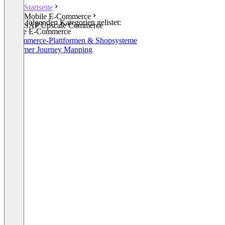
Startseite
Mobile E-Commerce
In den folgenden Kategorien gelistet:
SAP Upscale Commerce
Mobile E-Commerce
E-Commerce-Plattformen & Shopsysteme
Customer Journey Mapping