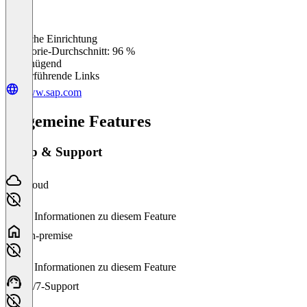
Einfache Einrichtung
0
%
Kategorie-Durchschnitt: 96 %
Ungenügend
Weiterführende Links
www.sap.com
Allgemeine Features
Setup & Support
Cloud
Keine Informationen zu diesem Feature
On-premise
Keine Informationen zu diesem Feature
24/7-Support