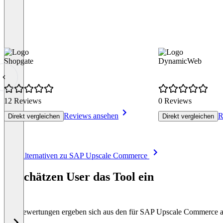
Shopgate
DynamicWeb
12 Reviews
0 Reviews
Reviews ansehen
R
Direkt vergleichen
Direkt vergleichen
Item
Alle Alternativen zu SAP Upscale Commerce
1
of
So schätzen User das Tool ein
5
Die Bewertungen ergeben sich aus den für SAP Upscale Commerce