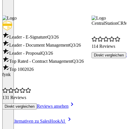
CentralStationCRM
Leader - E-Signature
Q3/26
Leader - Document Management
Q3/26
114 Reviews
Leader - Proposal
Q3/26
R
Direkt vergleichen
Top Rated - Contract Management
Q3/26
Top 100
2026
fynk
131 Reviews
Reviews ansehen
Direkt vergleichen
Item
Alle Alternativen zu SalesHookAI
1
of