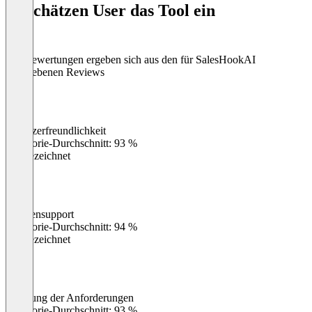
So schätzen User das Tool ein
8
Die Bewertungen ergeben sich aus den für SalesHookAI
abgegebenen Reviews
Benutzerfreundlichkeit
0
%
Kategorie-Durchschnitt: 93 %
Ausgezeichnet
Kundensupport
0
%
Kategorie-Durchschnitt: 94 %
Ausgezeichnet
Erfüllung der Anforderungen
0
%
Kategorie-Durchschnitt: 93 %