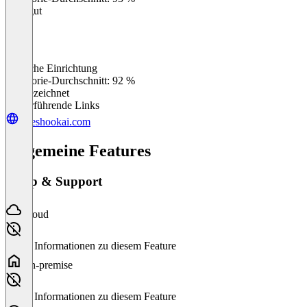
Sehr gut
Einfache Einrichtung
0
%
Kategorie-Durchschnitt: 92 %
Ausgezeichnet
Weiterführende Links
saleshookai.com
Allgemeine Features
Setup & Support
Cloud
Keine Informationen zu diesem Feature
On-premise
Keine Informationen zu diesem Feature