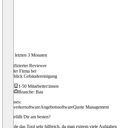
In den letzten 3 Monaten
Jakob
Verifizierter Reviewer
Chef der Firma
bei
Durchblick Gebäudereinigung
1-50 Mitarbeiter:innen
Branche: Bau
Use cases:
Handwerkersoftware
Angebotssoftware
Quote Management
Was gefällt Dir am besten?
Ich finde das Tool sehr hilfreich, da man extrem viele Aufgaben