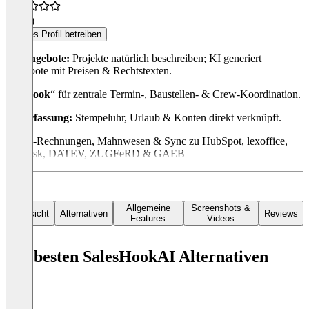
5,0
(1)
Dieses Profil betreiben
KI-Angebote:
Projekte natürlich beschreiben; KI generiert
Angebote mit Preisen & Rechtstexten.
Planbook
“ für zentrale Termin-, Baustellen- & Crew-Koordination.
Zeiterfassung:
Stempeluhr, Urlaub & Konten direkt verknüpft.
-Klick-Rechnungen, Mahnwesen & Sync zu HubSpot, lexoffice,
sevDesk, DATEV, ZUGFeRD & GAEB
Allgemeine
Screenshots &
Übersicht
Alternativen
Reviews
Features
Videos
Die besten SalesHookAI Alternativen