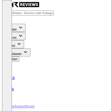
Software
Services
Content
Für Anbieter
Bewerten
Deutsch
English
Angebotssoftware