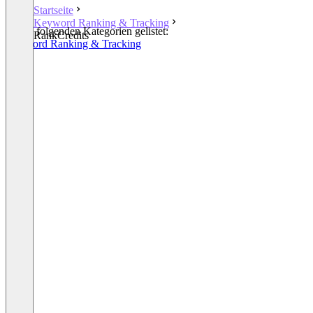
Startseite
Keyword Ranking & Tracking
In den folgenden Kategorien gelistet:
RankCredits
Keyword Ranking & Tracking