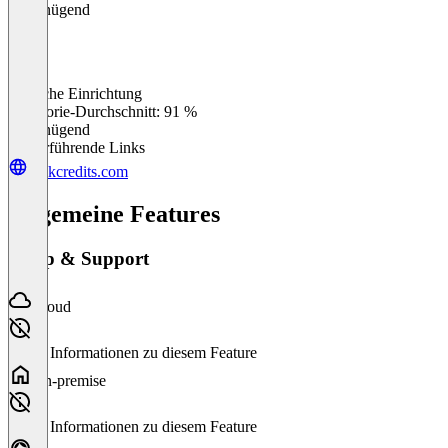
Ungenügend
Einfache Einrichtung
0
%
Kategorie-Durchschnitt: 91 %
Ungenügend
Weiterführende Links
rankcredits.com
Allgemeine Features
Setup & Support
Cloud
Keine Informationen zu diesem Feature
On-premise
Keine Informationen zu diesem Feature