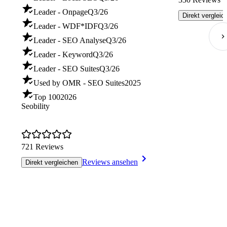
Leader - Onpage
Q3/26
Direkt vergleic
Leader - WDF*IDF
Q3/26
Leader - SEO Analyse
Q3/26
Leader - Keyword
Q3/26
Leader - SEO Suites
Q3/26
Used by OMR - SEO Suites
2025
Top 100
2026
Seobility
721 Reviews
Reviews ansehen
Direkt vergleichen