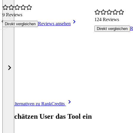
9 Reviews
124 Reviews
Reviews ansehen
Direkt vergleichen
R
Direkt vergleichen
Item
Alle Alternativen zu RankCredits
1
of
So schätzen User das Tool ein
8