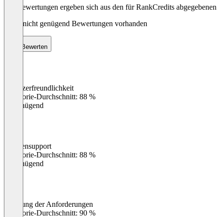
Die Bewertungen ergeben sich aus den für RankCredits abgegebene
Noch nicht genügend Bewertungen vorhanden
Bewerten
Benutzerfreundlichkeit
0
%
Kategorie-Durchschnitt: 88 %
Ungenügend
Kundensupport
0
%
Kategorie-Durchschnitt: 88 %
Ungenügend
Erfüllung der Anforderungen
0
%
Kategorie-Durchschnitt: 90 %