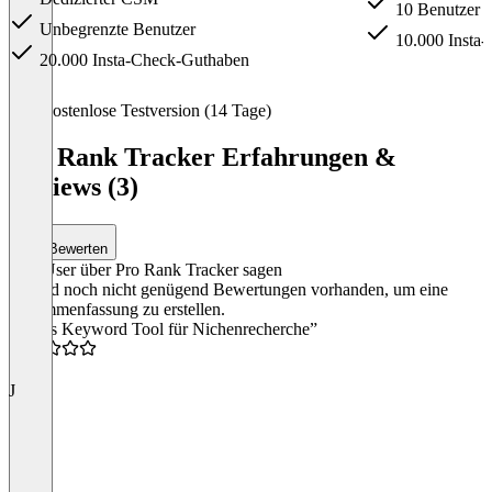
10 Benutzer
Unbegrenzte Benutzer
10.000 Insta
20.000 Insta-Check-Guthaben
Item
Kostenlose Testversion (14 Tage)
1
of
Pro Rank Tracker Erfahrungen &
3
Reviews (3)
Bewerten
Was User über Pro Rank Tracker sagen
Es sind noch nicht genügend Bewertungen vorhanden, um eine
Zusammenfassung zu erstellen.
“Gutes Keyword Tool für Nichenrecherche”
4.0
J