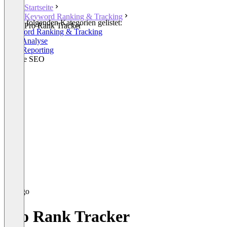
Startseite
Keyword Ranking & Tracking
In den folgenden Kategorien gelistet:
Pro Rank Tracker
Keyword Ranking & Tracking
SEO Analyse
SEO Reporting
Mobile SEO
Pro Rank Tracker