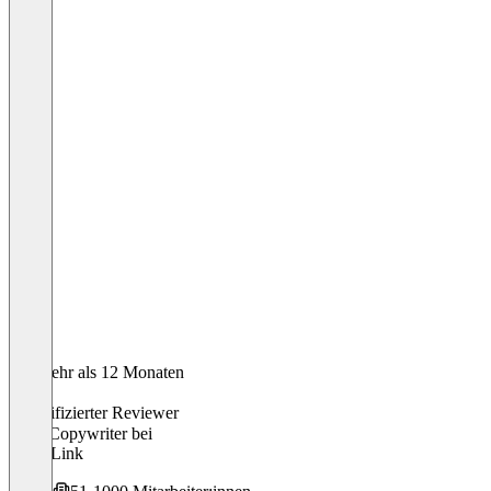
Vor mehr als 12 Monaten
Julian
Verifizierter Reviewer
SEO-Copywriter
bei
NicheLink