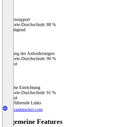
Kundensupport
0
%
Kategorie-Durchschnitt: 88 %
Ungenügend
Erfüllung der Anforderungen
0
%
Kategorie-Durchschnitt: 90 %
Sehr gut
Einfache Einrichtung
0
%
Kategorie-Durchschnitt: 91 %
Sehr gut
Weiterführende Links
proranktracker.com
Allgemeine Features