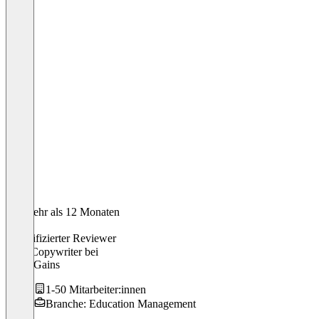
Vor mehr als 12 Monaten
Julian
Verifizierter Reviewer
SEO Copywriter
bei
PlanetGains
1-50 Mitarbeiter:innen
Branche: Education Management