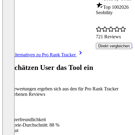
Top 100
2026
Seobility
721 Reviews
R
Direkt vergleichen
Item
Alle Alternativen zu Pro Rank Tracker
1
of
So schätzen User das Tool ein
8
Die Bewertungen ergeben sich aus den für Pro Rank Tracker
abgegebenen Reviews
Benutzerfreundlichkeit
0
%
Kategorie-Durchschnitt: 88 %
Sehr gut