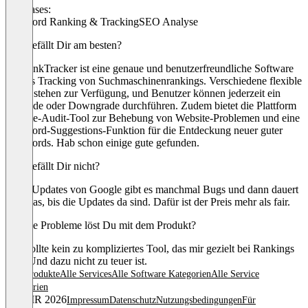
Use cases:
Keyword Ranking & Tracking
SEO Analyse
Was gefällt Dir am besten?
ProRankTracker ist eine genaue und benutzerfreundliche Software
für das Tracking von Suchmaschinenrankings. Verschiedene flexible
Tarife stehen zur Verfügung, und Benutzer können jederzeit ein
Upgrade oder Downgrade durchführen. Zudem bietet die Plattform
ein Site-Audit-Tool zur Behebung von Website-Problemen und eine
Keyword-Suggestions-Funktion für die Entdeckung neuer guter
Keywords. Hab schon einige gute gefunden.
Was gefällt Dir nicht?
Nach Updates von Google gibt es manchmal Bugs und dann dauert
es etwas, bis die Updates da sind. Dafür ist der Preis mehr als fair.
Welche Probleme löst Du mit dem Produkt?
Ich wollte kein zu kompliziertes Tool, das mir gezielt bei Rankings
hilft. Und dazu nicht zu teuer ist.
Alle Produkte
Alle Services
Alle Software Kategorien
Alle Service
Kategorien
© OMR 2026
Impressum
Datenschutz
Nutzungsbedingungen
Für