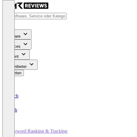
Software
Services
Content
Für Anbieter
Bewerten
Deutsch
English
Keyword Ranking & Tracking