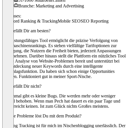
51-1000 Mitarbeiter:innen
Branche: Marketing and Advertising
Use cases:
Keyword Ranking & Tracking
Mobile SEO
SEO Reporting
Was gefällt Dir am besten?
Ein leistungsfähiges Tool ermöglicht die präzise Verfolgung von
Suchmaschinenrankings. Es stehen vielfältige Tarifoptionen zur
Verfügung, die Nutzern die Freiheit bieten, jederzeit Anpassungen
vorzunehmen. Darüber hinaus stellt die Plattform ein nützliches Tool
für die Analyse von Website-Problemen bereit und unterstützt bei
der Entdeckung neuer Keywords durch eine intelligente
Vorschlagsfunktion. Da haben sich schon einige Opportunities
ergeben. Funktioniert gut in meiner Sport-Nische.
Was gefällt Dir nicht?
Manchmal gibt es kleine Bugs. Die werden mehr oder weniger
schnell behoben. Wenn man Pech hat dauert es ein paar Tage und
man erreicht keinen. Ist zum Glück nichts Großes meistens.
Welche Probleme löst Du mit dem Produkt?
Ranking Tracking ist für mich im Nischenblogging unerlässlich. Der