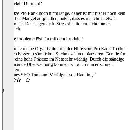
Was gefällt Dir nicht?
Ich nutze Pro Rank noch nicht lange, daher ist mir bisher noch kein
wirklicher Mangel aufgefallen, außer, dass es manchmal etwas
langsam ist. Das ist gerade in Stresssituationen nicht immer
förderlich.
Welche Probleme löst Du mit dem Produkt?
Ich konnte meine Organisation mit der Hilfe vom Pro Rank Trecker
deutlich besser in sämtlichen Suchmaschinen platzieren. Gerade für
uns ist eine hohe Präsenz im Netz sehr wichtig. Durch die ständige
Performance Überwachung konnten wir auch immer schnell
reagieren.
“Schönes SEO Tool zum Verfolgen von Rankings”
3.5
J