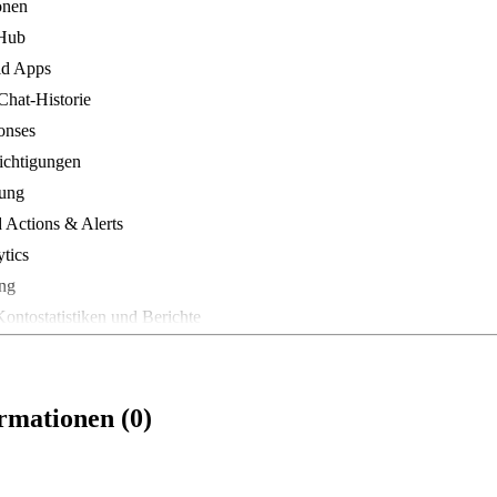
onen
Hub
d Apps
hat-Historie
onses
ichtigungen
gung
 Actions & Alerts
tics
ing
ntostatistiken und Berichte
rmationen (0)