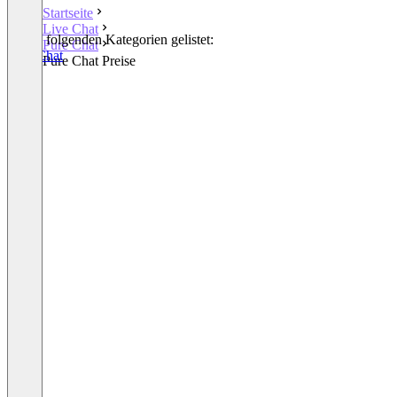
Startseite
Live Chat
In den folgenden Kategorien gelistet:
Pure Chat
Live Chat
Pure Chat Preise