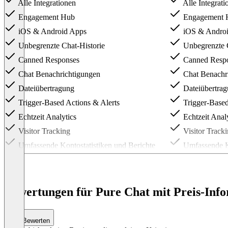
Alle Integrationen
Alle Integrati
Engagement Hub
Engagement 
iOS & Android Apps
iOS & Androi
Unbegrenzte Chat-Historie
Unbegrenzte C
Canned Responses
Canned Resp
Chat Benachrichtigungen
Chat Benachr
Dateiübertragung
Dateiübertra
Trigger-Based Actions & Alerts
Trigger-Based
Echtzeit Analytics
Echtzeit Analy
Visitor Tracking
Visitor Track
Umfassende Kontostatistiken und Berichte
Umfassende Ko
CSV-Exporte
CSV-Exporte
Support
Support
Item
Bewertungen für Pure Chat mit Preis-Info
1
of
2
Bewerten