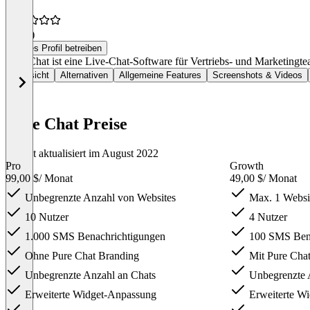
4,0
(1)
Dieses Profil betreiben
Pure Chat ist eine Live-Chat-Software für Vertriebs- und Marketingtea
Übersicht
Alternativen
Allgemeine Features
Screenshots & Videos
Pure Chat Preise
Zuletzt aktualisiert im August 2022
Pro
Growth
99,00 $
/ Monat
49,00 $
/ Monat
Unbegrenzte Anzahl von Websites
Max. 1 Websi
10 Nutzer
4 Nutzer
1.000 SMS Benachrichtigungen
100 SMS Bena
Ohne Pure Chat Branding
Mit Pure Cha
Unbegrenzte Anzahl an Chats
Unbegrenzte 
Erweiterte Widget-Anpassung
Erweiterte W