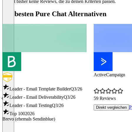
Es gibt bisher keine Reviews, die zu deinen Kriterien passen.
Die besten Pure Chat Alternativen
ActiveCampaign
Leader - Email Template Builder
Q3/26
Leader - Email Deliverability
Q3/26
59 Reviews
Leader - Email Testing
Q3/26
P
Direkt vergleichen
Top 100
2026
Brevo (ehemals Sendinblue)