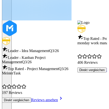
Top Rated - Pro
monday work mana
Leader - Idea Management
Q3/26
Leader - Kanban Project
Management
Q3/26
406 Reviews
Top Rated - Project Management
Q3/26
R
Direkt vergleichen
MeisterTask
197 Reviews
Reviews ansehen
Direkt vergleichen