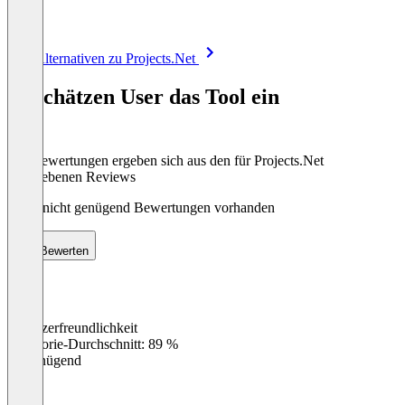
Item
Alle Alternativen zu Projects.Net
1
of
So schätzen User das Tool ein
8
Die Bewertungen ergeben sich aus den für Projects.Net
abgegebenen Reviews
Noch nicht genügend Bewertungen vorhanden
Bewerten
Benutzerfreundlichkeit
0
%
Kategorie-Durchschnitt: 89 %
Ungenügend