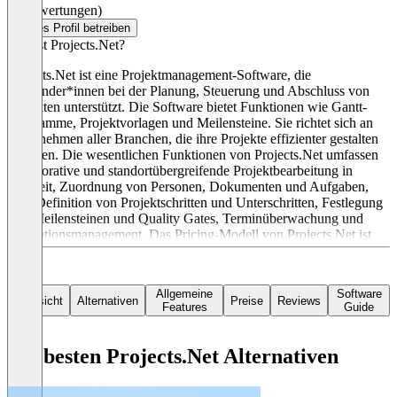
(0 Bewertungen)
Dieses Profil betreiben
Was ist Projects.Net?
Projects.Net ist eine Projektmanagement-Software, die
Anwender*innen bei der Planung, Steuerung und Abschluss von
Projekten unterstützt. Die Software bietet Funktionen wie Gantt-
Diagramme, Projektvorlagen und Meilensteine. Sie richtet sich an
Unternehmen aller Branchen, die ihre Projekte effizienter gestalten
möchten. Die wesentlichen Funktionen von Projects.Net umfassen
kollaborative und standortübergreifende Projektbearbeitung in
Echtzeit, Zuordnung von Personen, Dokumenten und Aufgaben,
freie Definition von Projektschritten und Unterschritten, Festlegung
von Meilensteinen und Quality Gates, Terminüberwachung und
Eskalationsmanagement. Das Pricing-Modell von Projects.Net ist
nicht explizit angegeben und kann direkt beim Anbieter erfragt
werden.
Allgemeine
Software
Übersicht
Alternativen
Preise
Reviews
Features
Guide
Die besten Projects.Net Alternativen