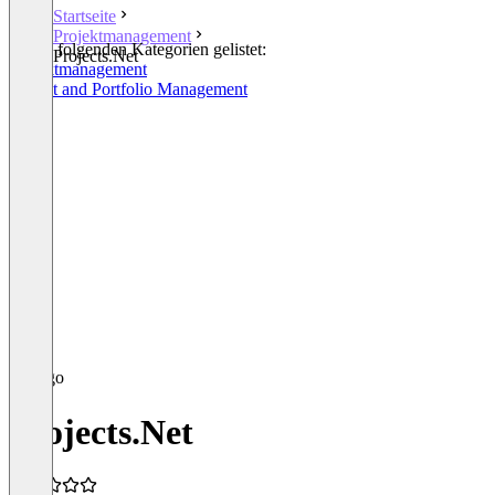
Startseite
Projektmanagement
In den folgenden Kategorien gelistet:
Projects.Net
Projektmanagement
Project and Portfolio Management
Projects.Net