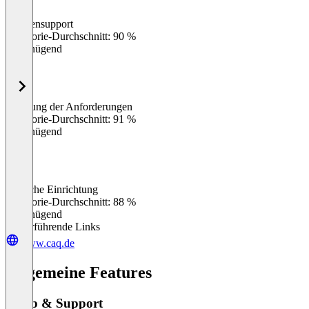
Kundensupport
0
%
Kategorie-Durchschnitt: 90 %
Ungenügend
Erfüllung der Anforderungen
0
%
Kategorie-Durchschnitt: 91 %
Ungenügend
Einfache Einrichtung
0
%
Kategorie-Durchschnitt: 88 %
Ungenügend
Weiterführende Links
www.caq.de
Allgemeine Features
Setup & Support