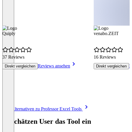
Quiply
venabo.ZEIT
37 Reviews
16 Reviews
Reviews ansehen
R
Direkt vergleichen
Direkt vergleichen
Item
Alle Alternativen zu Professor Excel Tools
1
of
So schätzen User das Tool ein
8