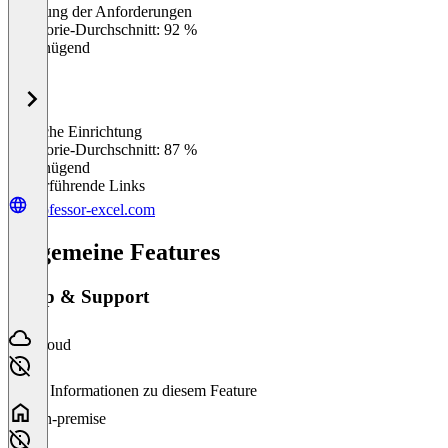
Erfüllung der Anforderungen
0
%
Kategorie-Durchschnitt: 92 %
Ungenügend
Einfache Einrichtung
0
%
Kategorie-Durchschnitt: 87 %
Ungenügend
Weiterführende Links
professor-excel.com
Allgemeine Features
Setup & Support
Cloud
Keine Informationen zu diesem Feature
On-premise