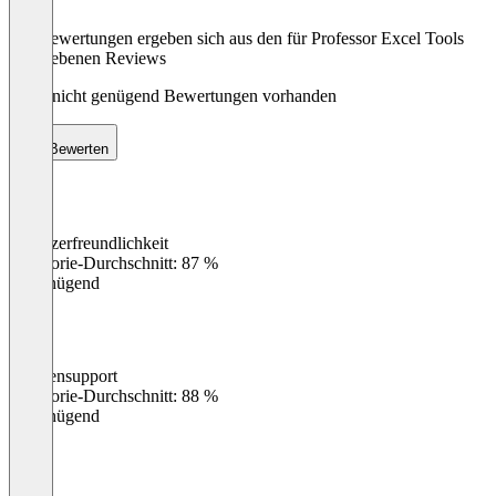
Die Bewertungen ergeben sich aus den für Professor Excel Tools
abgegebenen Reviews
Noch nicht genügend Bewertungen vorhanden
Bewerten
Benutzerfreundlichkeit
0
%
Kategorie-Durchschnitt: 87 %
Ungenügend
Kundensupport
0
%
Kategorie-Durchschnitt: 88 %
Ungenügend