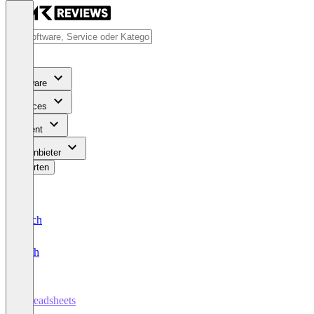
Software
Services
Content
Für Anbieter
Bewerten
Deutsch
English
Spreadsheets