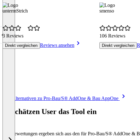
untermStrich
smenso
3 Reviews
106 Reviews
Reviews ansehen
R
Direkt vergleichen
Direkt vergleichen
Item
Alle Alternativen zu Pro-Bau/S® AddOne & Bau AppOne
1
of
So schätzen User das Tool ein
8
Die Bewertungen ergeben sich aus den für Pro-Bau/S® AddOne &