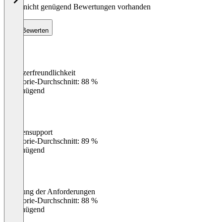
Noch nicht genügend Bewertungen vorhanden
Bewerten
Benutzerfreundlichkeit
0
%
Kategorie-Durchschnitt: 88 %
Ungenügend
Kundensupport
0
%
Kategorie-Durchschnitt: 89 %
Ungenügend
Erfüllung der Anforderungen
0
%
Kategorie-Durchschnitt: 88 %
Ungenügend