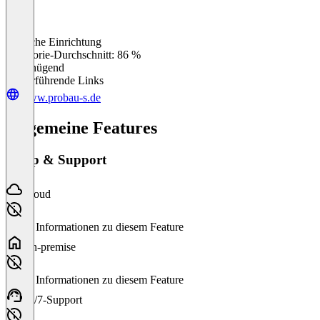
Einfache Einrichtung
0
%
Kategorie-Durchschnitt: 86 %
Ungenügend
Weiterführende Links
www.probau-s.de
Allgemeine Features
Setup & Support
Cloud
Keine Informationen zu diesem Feature
On-premise
Keine Informationen zu diesem Feature
24/7-Support