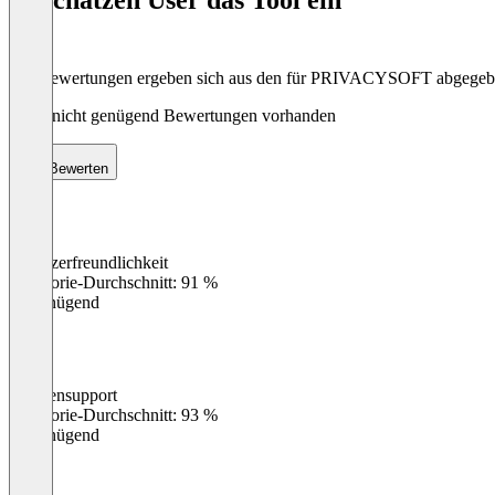
8
Die Bewertungen ergeben sich aus den für PRIVACYSOFT abgege
Noch nicht genügend Bewertungen vorhanden
Bewerten
Benutzerfreundlichkeit
0
%
Kategorie-Durchschnitt: 91 %
Ungenügend
Kundensupport
0
%
Kategorie-Durchschnitt: 93 %
Ungenügend