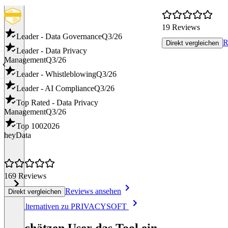
19 Reviews
Leader - Data Governance
Q3/26
R
Direkt vergleichen
Leader - Data Privacy
Management
Q3/26
Leader - Whistleblowing
Q3/26
Leader - AI Compliance
Q3/26
Top Rated - Data Privacy
Management
Q3/26
Top 100
2026
heyData
169 Reviews
Reviews ansehen
Direkt vergleichen
Item
Alle Alternativen zu PRIVACYSOFT
1
of
So schätzen User das Tool ein