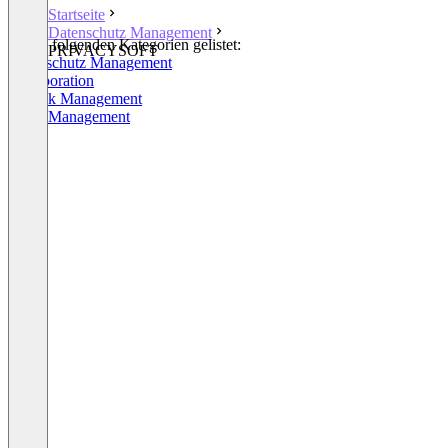
Startseite
Datenschutz Management
In den folgenden Kategorien gelistet:
PRIVACYSOFT
Datenschutz Management
Collaboration
IT Risk Management
Audit Management