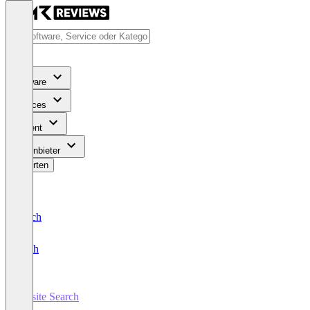
Software
Services
Content
Für Anbieter
Bewerten
Deutsch
English
Onsite Search