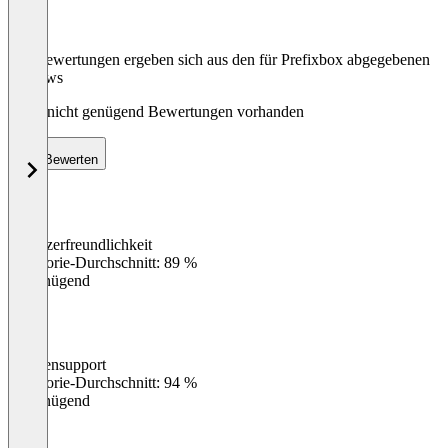
Die Bewertungen ergeben sich aus den für Prefixbox abgegebenen
Reviews
Noch nicht genügend Bewertungen vorhanden
Bewerten
Benutzerfreundlichkeit
0
%
Kategorie-Durchschnitt: 89 %
Ungenügend
Kundensupport
0
%
Kategorie-Durchschnitt: 94 %
Ungenügend