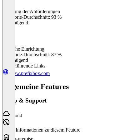
Erfüllung der Anforderungen
0
%
Kategorie-Durchschnitt: 93 %
Ungenügend
Einfache Einrichtung
0
%
Kategorie-Durchschnitt: 87 %
Ungenügend
Weiterführende Links
www.prefixbox.com
Allgemeine Features
Setup & Support
Cloud
Keine Informationen zu diesem Feature
On-premise