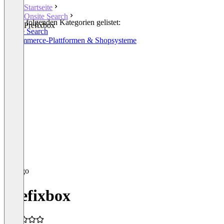
Startseite
Onsite Search
In den folgenden Kategorien gelistet:
Prefixbox
Onsite Search
E-Commerce-Plattformen & Shopsysteme
Prefixbox