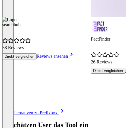
searchhub
FactFinder
38 Reviews
Reviews ansehen
Direkt vergleichen
26 Reviews
R
Direkt vergleichen
Item
Alle Alternativen zu Prefixbox
1
of
So schätzen User das Tool ein
8