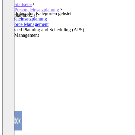
Startseite
Personaleinsatzplanung
In den folgenden Kategorien gelistet:
planitbox.ai
Personaleinsatzplanung
Workforce Management
Advanced Planning and Scheduling (APS)
Skills Management