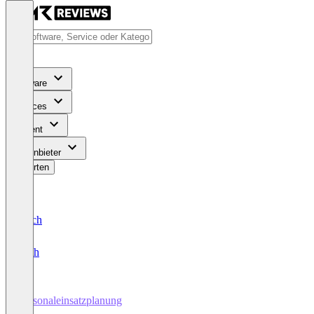
Software
Services
Content
Für Anbieter
Bewerten
Deutsch
English
Personaleinsatzplanung