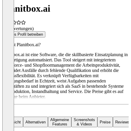
planitbox.ai
(0 Bewertungen)
Dieses Profil betreiben
Was ist Planitbox.ai?
Planitbox.ai ist eine Software, die die skillbasierte Einsatzplanung in
der Fertigung automatisiert. Das Tool steigert mit integriertem
Workforce- und Shopfloormanagement die Arbeitsproduktivität,
vermeidet Ausfälle durch fehlende Qualifikation und erhöht die
Prozessflexibilität. Es verknüpft Verfügbarkeiten mit
Fertigungsbedarf in Echtzeit, weist Aufgaben passenden
Fachkräften zu und integriert sich als SaaS in bestehende Systeme
für Produktion, Instandhaltung und Service. Die Preise gibt es auf
Anfrage beim Anbieter.
Allgemeine
Screenshots
Übersicht
Alternativen
Preise
Reviews
Features
& Videos