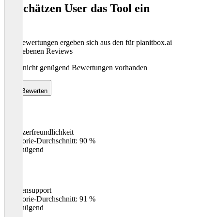
So schätzen User das Tool ein
8
Die Bewertungen ergeben sich aus den für planitbox.ai
abgegebenen Reviews
Noch nicht genügend Bewertungen vorhanden
Bewerten
Benutzerfreundlichkeit
0
%
Kategorie-Durchschnitt: 90 %
Ungenügend
Kundensupport
0
%
Kategorie-Durchschnitt: 91 %
Ungenügend