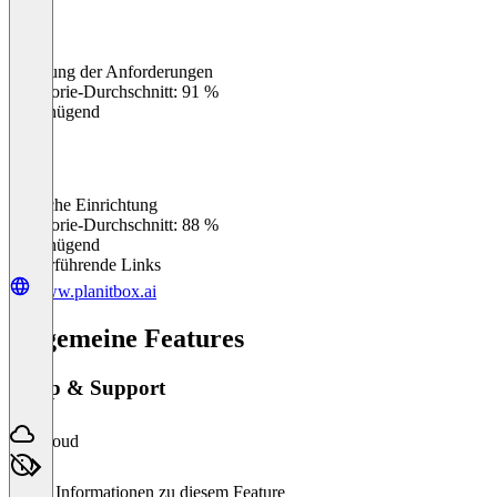
Erfüllung der Anforderungen
0
%
Kategorie-Durchschnitt: 91 %
Ungenügend
Einfache Einrichtung
0
%
Kategorie-Durchschnitt: 88 %
Ungenügend
Weiterführende Links
www.planitbox.ai
Allgemeine Features
Setup & Support
Cloud
Keine Informationen zu diesem Feature