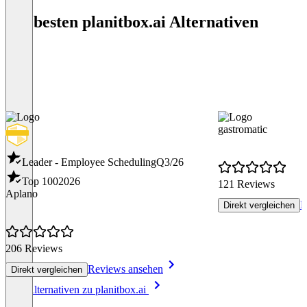
Die besten planitbox.ai Alternativen
gastromatic
Leader - Employee Scheduling
Q3/26
Top 100
2026
121 Reviews
Aplano
R
Direkt vergleichen
206 Reviews
Reviews ansehen
Direkt vergleichen
Item
Alle Alternativen zu planitbox.ai
1
of